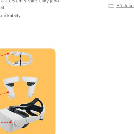
a 21.5 cm široké. Díky jeho
Přísluše
at.
tné kabely.