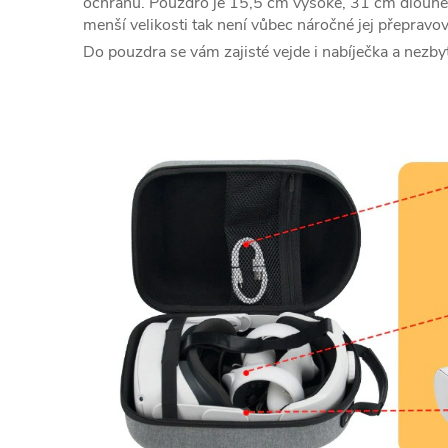
ochranu. Pouzdro je 15,5 cm vysoké, 31 cm dlouhé 
menší velikosti tak není vůbec náročné jej přepravov
Do pouzdra se vám zajisté vejde i nabíječka a nezby