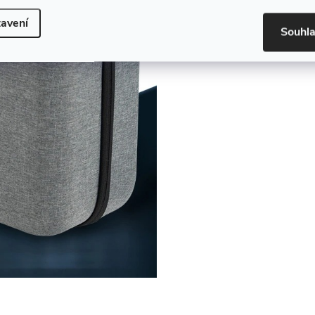
avení
Souhl