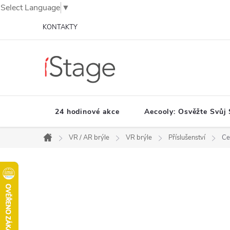
Select Language
▼
Přejít
KONTAKTY
na
obsah
24 hodinové akce
Aecooly: Osvěžte Svůj 
VR / AR brýle
VR brýle
Příslušenství
Ce
Domů