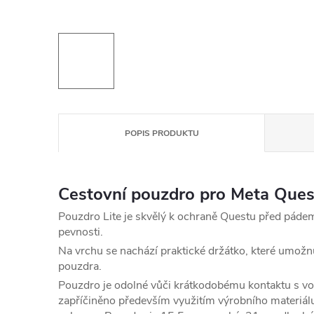
POPIS PRODUKTU
Cestovní pouzdro pro Meta Que
Pouzdro Lite je skvělý k ochraně Questu před pádem
pevnosti.
Na vrchu se nachází praktické držátko, které umož
pouzdra.
Pouzdro je odolné vůči krátkodobému kontaktu s vo
zapříčiněno především využitím výrobního materiálu,