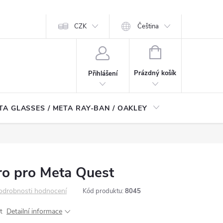
CZK
Čeština
NÁKUPNÍ
KOŠÍK
Prázdný košík
Přihlášení
TA GLASSES / META RAY-BAN / OAKLEY
Robotické
ro pro Meta Quest
odrobnosti hodnocení
Kód produktu:
8045
st
Detailní informace