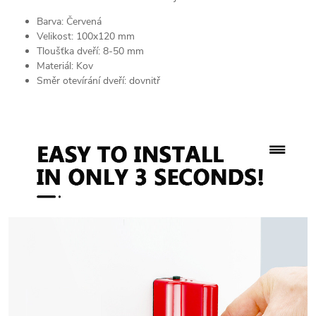
Barva: Červená
Velikost: 100x120 mm
Tloušťka dveří: 8-50 mm
Materiál: Kov
Směr otevírání dveří: dovnitř