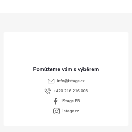
Z
á
p
a
t
í
info
@
istage.cz
+420 216 216 003
iStage FB
istage.cz