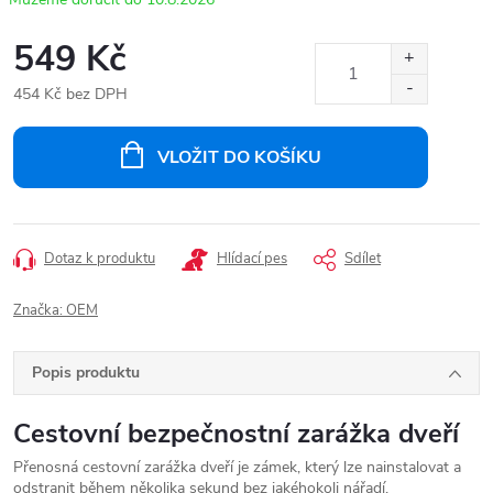
549 Kč
454 Kč bez DPH
Měrná
cena:
VLOŽIT DO KOŠÍKU
Dotaz k produktu
Hlídací pes
Sdílet
Značka:
OEM
Popis produktu
Cestovní bezpečnostní zarážka dveří
Přenosná cestovní zarážka dveří je zámek, který lze nainstalovat a
odstranit během několika sekund bez jakéhokoli nářadí.