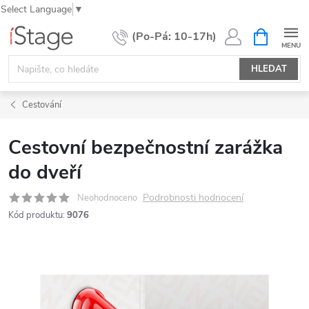
Select Language
▼
Přejít
NÁKUPNÍ
KOŠÍK
na
obsah
HLEDAT
Cestování
Cestovní bezpečnostní zarážka
do dveří
Podrobnosti hodnocení
Neohodnoceno
Kód produktu:
9076