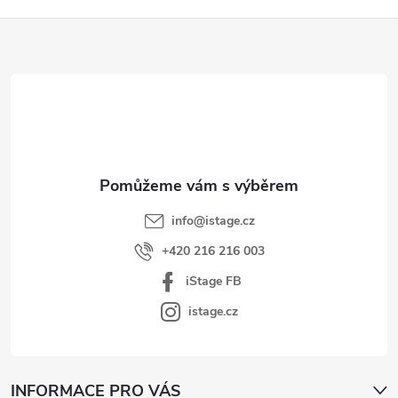
Z
á
p
a
t
í
info
@
istage.cz
+420 216 216 003
iStage FB
istage.cz
INFORMACE PRO VÁS