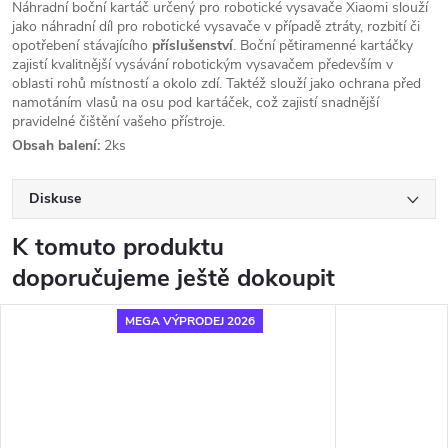
Náhradní boční kartáč určený pro robotické vysavače Xiaomi slouží
jako náhradní díl pro robotické vysavače v případě ztráty, rozbití či
opotřebení stávajícího
příslušenství
. Boční pětiramenné kartáčky
zajistí kvalitnější vysávání robotickým vysavačem především v
oblasti rohů místností a okolo zdí.
Taktéž slouží jako ochrana před
namotáním vlasů na osu pod kartáček, což zajistí snadnější
pravidelné čištění vašeho přístroje.
Obsah balení:
2ks
Diskuse
K tomuto produktu
doporučujeme ještě dokoupit
MEGA VÝPRODEJ 2026