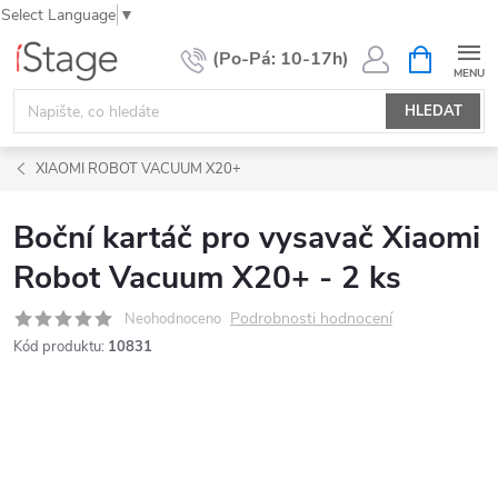
Select Language
▼
Přejít
NÁKUPNÍ
KOŠÍK
na
obsah
HLEDAT
XIAOMI ROBOT VACUUM X20+
Boční kartáč pro vysavač Xiaomi
Robot Vacuum X20+ - 2 ks
Podrobnosti hodnocení
Neohodnoceno
Kód produktu:
10831