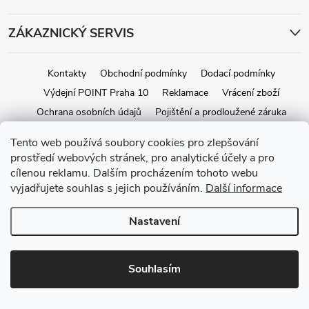
ZÁKAZNICKÝ SERVIS
Kontakty
Obchodní podmínky
Dodací podmínky
Výdejní POINT Praha 10
Reklamace
Vrácení zboží
Ochrana osobních údajů
Pojištění a prodloužené záruka
Tento web používá soubory cookies pro zlepšování
prostředí webových stránek, pro analytické účely a pro
Copyright 2026
iStage.cz
. Všechna práva vyhrazena.
Upravit nastavení
cílenou reklamu. Dalším procházením tohoto webu
cookies
vyjadřujete souhlas s jejich používáním.
Další informace
Vytvořil Shoptet
Nastavení
Souhlasím