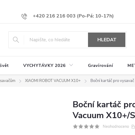
+420 216 216 003
HLEDAT
Svět
VYCHYTÁVKY 2026
Gravírování
ME
vysavačům
XIAOMI ROBOT VACUUM X10+
Boční kartáč pro vysava
Boční kartáč pr
Vacuum X10+/S
P
Neohodnoceno