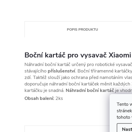
POPIS PRODUKTU
Boční kartáč pro vysavač
Xiaomi
Náhradní boční kartáč určený pro robotické vysavače 
stávajícího
příslušenství
. Boční tříramenné kartáčky
zdí.
Taktéž slouží jako ochrana před namotáním vlasů
doporučuje náhradní boční kartáček měnit každých 
kartáčku je snadná.
Náhradní boční kartáč
je vhod
Obsah balení:
2ks
Tento 
K t
stránek
tohoto 
Nast