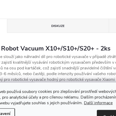
DISKUZE
 Robot Vacuum X10+/S10+/S20+
- 2ks
slouží jako náhradní díl pro robotické vysavače v případě ztráty
 zajistí kvalitnější vysávání robotickým vysavačem především v 
 na osu pod kartáček, což zajistí snadnější pravidelné čištění v
3-6 měsíců, nebo častěji, podle intenzity používání vašeho rob
ný pro robotické vysavače hodný pro robotické vysavače Xiao
web používá soubory cookies pro zlepšování prostředí webovýc
omuto produktu doporučujeme ještě doko
, pro analytické účely a pro cílenou reklamu. Dalším procházen
webu vyjadřujete souhlas s jejich používáním.
Další informace
avení