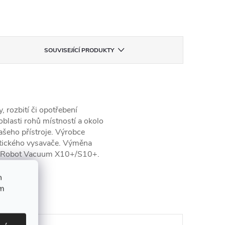
SOUVISEJÍCÍ PRODUKTY
, rozbití či opotřebení
oblasti rohů místností a okolo
ašeho přístroje. Výrobce
otického vysavače. Výměna
mi Robot Vacuum X10+/S10+.
h
upit
ím