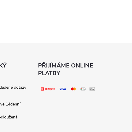
KÝ
PŘIJÍMÁME ONLINE
PLATBY
kladené dotazy
 ve 14denní
rodloužená