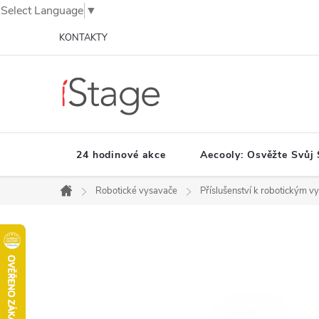
Select Language
▼
Přejít
KONTAKTY
na
obsah
24 hodinové akce
Aecooly: Osvěžte Svůj 
Robotické vysavače
Příslušenství k robotickým 
Domů