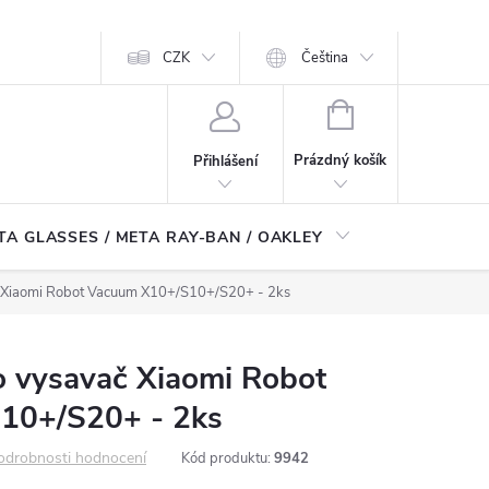
CZK
Čeština
NÁKUPNÍ
KOŠÍK
Prázdný košík
Přihlášení
TA GLASSES / META RAY-BAN / OAKLEY
Robotické
č Xiaomi Robot Vacuum X10+/S10+/S20+ - 2ks
o vysavač Xiaomi Robot
10+/S20+ - 2ks
odrobnosti hodnocení
Kód produktu:
9942