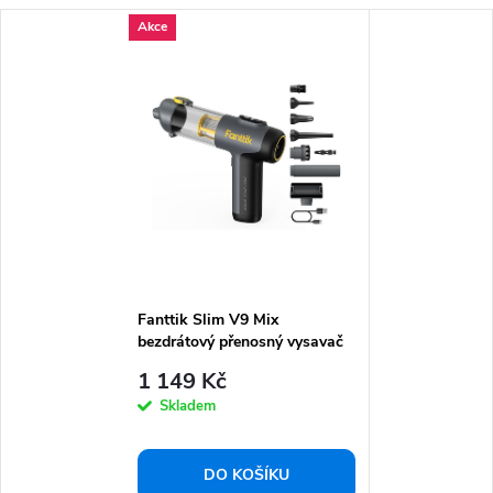
Akce
Fanttik Slim V9 Mix
bezdrátový přenosný vysavač
do auta
1 149 Kč
Skladem
DO KOŠÍKU