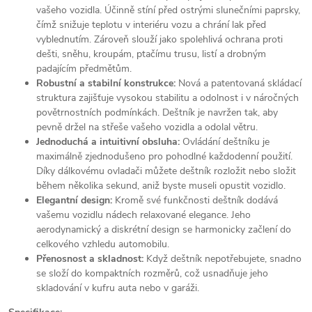
vašeho vozidla. Účinně stíní před ostrými slunečními paprsky,
čímž snižuje teplotu v interiéru vozu a chrání lak před
vyblednutím. Zároveň slouží jako spolehlivá ochrana proti
dešti, sněhu, kroupám, ptačímu trusu, listí a drobným
padajícím předmětům.
Robustní a stabilní konstrukce:
Nová a patentovaná skládací
struktura zajišťuje vysokou stabilitu a odolnost i v náročných
povětrnostních podmínkách. Deštník je navržen tak, aby
pevně držel na střeše vašeho vozidla a odolal větru.
Jednoduchá a intuitivní obsluha:
Ovládání deštníku je
maximálně zjednodušeno pro pohodlné každodenní použití.
Díky dálkovému ovladači můžete deštník rozložit nebo složit
během několika sekund, aniž byste museli opustit vozidlo.
Elegantní design:
Kromě své funkčnosti deštník dodává
vašemu vozidlu nádech relaxované elegance. Jeho
aerodynamický a diskrétní design se harmonicky začlení do
celkového vzhledu automobilu.
Přenosnost a skladnost:
Když deštník nepotřebujete, snadno
se složí do kompaktních rozměrů, což usnadňuje jeho
skladování v kufru auta nebo v garáži.