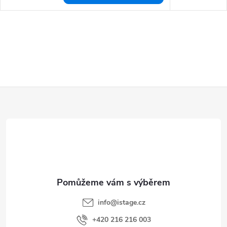
Z
á
p
a
t
í
info
@
istage.cz
+420 216 216 003