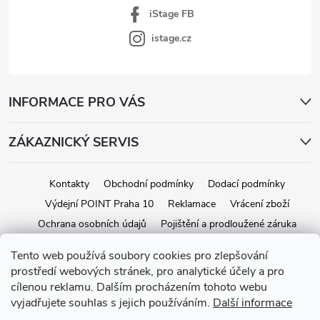
iStage FB
istage.cz
INFORMACE PRO VÁS
ZÁKAZNICKÝ SERVIS
Kontakty
Obchodní podmínky
Dodací podmínky
Výdejní POINT Praha 10
Reklamace
Vrácení zboží
Ochrana osobních údajů
Pojištění a prodloužené záruka
Tento web používá soubory cookies pro zlepšování
prostředí webových stránek, pro analytické účely a pro
Copyright 2026
iStage.cz
. Všechna práva vyhrazena.
Upravit nastavení
cílenou reklamu. Dalším procházením tohoto webu
cookies
vyjadřujete souhlas s jejich používáním.
Další informace