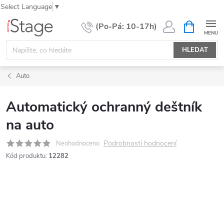
Select Language
▼
Přejít
NÁKUPNÍ
KOŠÍK
na
obsah
HLEDAT
Auto
Automatický ochranný deštník
na auto
Podrobnosti hodnocení
Neohodnoceno
Kód produktu:
12282