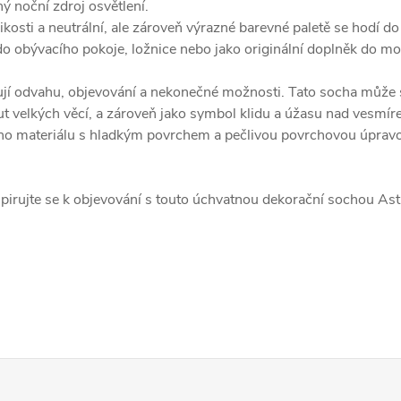
ný noční zdroj osvětlení.
osti a neutrální, ale zároveň výrazné barevné paletě se hodí do 
, do obývacího pokoje, ložnice nebo jako originální doplněk do m
jí odvahu, objevování a nekonečné možnosti. Tato socha může s
ut velkých věcí, a zároveň jako symbol klidu a úžasu nad vesmír
o materiálu s hladkým povrchem a pečlivou povrchovou úpravou,
pirujte se k objevování s touto úchvatnou dekorační sochou As