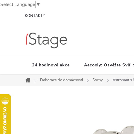
Select Language
▼
Přejít
KONTAKTY
na
obsah
24 hodinové akce
Aecooly: Osvěžte Svůj 
Dekorace do domácnosti
Sochy
Astronaut s
Domů