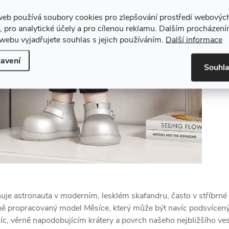
web používá soubory cookies pro zlepšování prostředí webovýc
, pro analytické účely a pro cílenou reklamu. Dalším procházen
webu vyjadřujete souhlas s jejich používáním.
Další informace
avení
Souhl
uje astronauta v moderním, lesklém skafandru, často v stříbrné
ilně propracovaný model Měsíce, který může být navíc podsvícený,
c, věrně napodobujícím krátery a povrch našeho nejbližšího ve