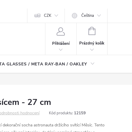
CZK
Čeština
NÁKUPNÍ
KOŠÍK
Prázdný košík
Přihlášení
TA GLASSES / META RAY-BAN / OAKLEY
Robotické
sícem - 27 cm
odrobnosti hodnocení
Kód produktu:
12159
 dekorační socha astronauta držícího svítící Měsíc.
Tento