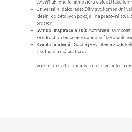
vytváří uklidňující atmosféru a slouží jako jem
Univerzální dekorace:
Díky své kompaktní velik
ideální do dětských pokojů , na pracovní stůl
prostor.
Symbol inspirace a snů:
Astronauti symbolizu
že s trochou fantazie a odhodlání lze dosáhno
Kvalitní materiál:
Socha je vyrobena z odolnéh
životnost a stálost barev.
Vneste do svého domova kouzlo vesmíru a ins
Z
á