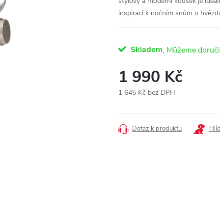
stylový a moderní kousek je ideáln
inspiraci k nočním snům o hvězd
Skladem
1 990 Kč
1 645 Kč bez DPH
Měrná
cena:
Dotaz k produktu
Hlí