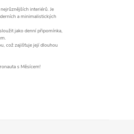
nejrůznějších interiérů. Je
oderních a minimalistických
loužit jako denní připomínka,
em.
 což zajišťuje její dlouhou
tronauta s Měsícem!