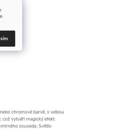
h
ím
asím
 nebo chromové barvě, s velkou
 což vytváří magický efekt.
smírného souseda. Světlo