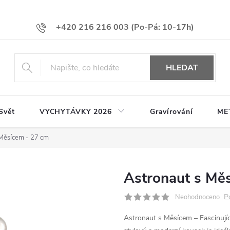
+420 216 216 003
HLEDAT
Svět
VYCHYTÁVKY 2026
Gravírování
ME
 Měsícem - 27 cm
Astronaut s Mě
P
Neohodnoceno
Astronaut s Měsícem – Fascinující