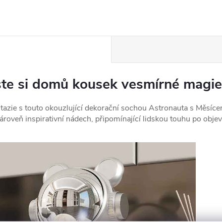
te si domů kousek vesmírné magie 
azie s touto okouzlující dekorační sochou Astronauta s Měsícem
ároveň inspirativní nádech, připomínající lidskou touhu po obj