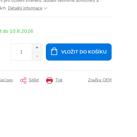
í pro oživení interiéru,
dodání vesmírné atmosféry a
ách.
Detailní informace
10.8.2026
VLOŽIT DO KOŠÍKU
dací pes
Sdílet
Tisk
Značka:
OEM