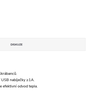
DISKUZE
 škrábanců.
cí USB nabíječky ≥1A.
 efektivní odvod tepla.