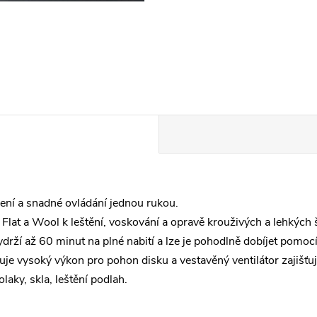
ení a snadné ovládání jednou rukou.
lat a Wool k leštění, voskování a opravě krouživých a lehkých
rží až 60 minut na plné nabití a lze je pohodlně dobíjet pomo
vysoký výkon pro pohon disku a vestavěný ventilátor zajišťuje
laky, skla, leštění podlah.