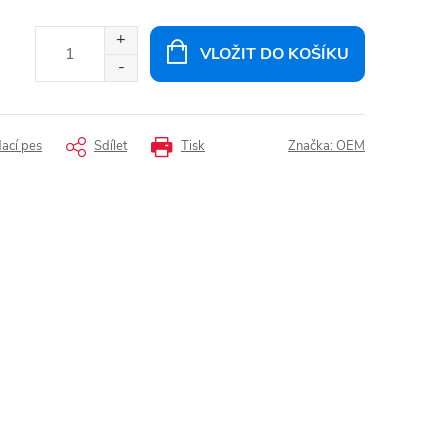
VLOŽIT DO KOŠÍKU
dací pes
Sdílet
Tisk
Značka:
OEM