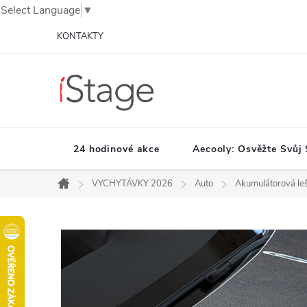
Select Language
▼
Přejít
KONTAKTY
na
obsah
24 hodinové akce
Aecooly: Osvěžte Svůj 
VYCHYTÁVKY 2026
Auto
Akumulátorová leš
Domů