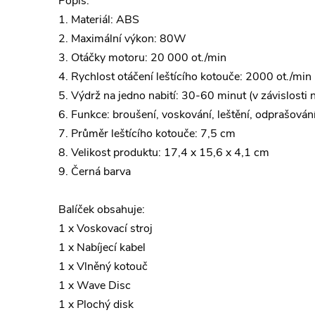
Popis:
1. Materiál: ABS
2. Maximální výkon: 80W
3. Otáčky motoru: 20 000 ot./min
4. Rychlost otáčení leštícího kotouče: 2000 ot./min
5. Výdrž na jedno nabití: 30-60 minut (v závislosti n
6. Funkce: broušení, voskování, leštění, odprašová
7. Průměr leštícího kotouče: 7,5 cm
8. Velikost produktu: 17,4 x 15,6 x 4,1 cm
9. Černá barva
Balíček obsahuje:
1 x Voskovací stroj
1 x Nabíjecí kabel
1 x Vlněný kotouč
1 x Wave Disc
1 x Plochý disk