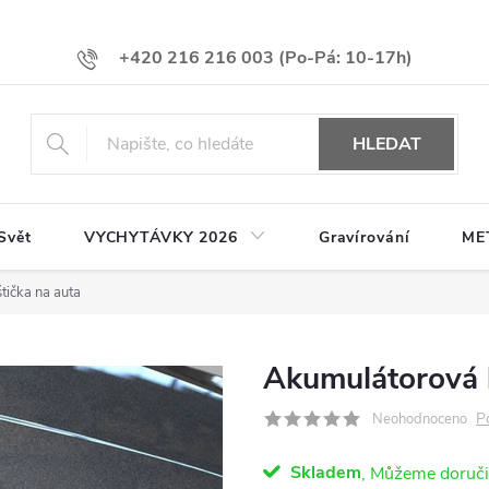
+420 216 216 003
HLEDAT
Svět
VYCHYTÁVKY 2026
Gravírování
ME
tička na auta
Akumulátorová l
P
Neohodnoceno
Skladem