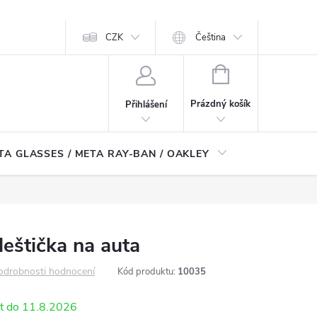
CZK
Čeština
NÁKUPNÍ
KOŠÍK
Prázdný košík
Přihlášení
TA GLASSES / META RAY-BAN / OAKLEY
Robotické
eštička na auta
odrobnosti hodnocení
Kód produktu:
10035
11.8.2026