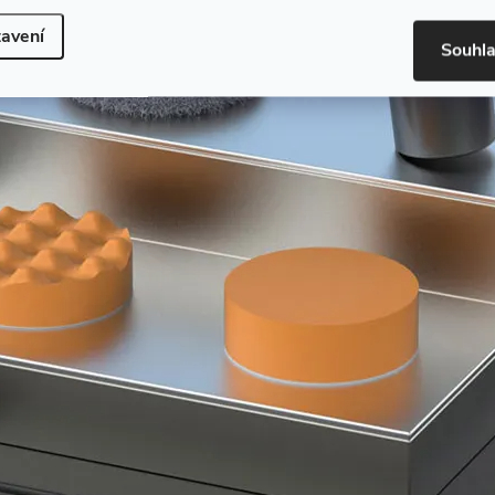
avení
Souhl