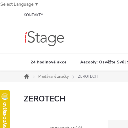
Select Language
▼
Přejít
KONTAKTY
na
obsah
24 hodinové akce
Aecooly: Osvěžte Svůj 
Prodávané značky
ZEROTECH
Domů
ZEROTECH
Ř