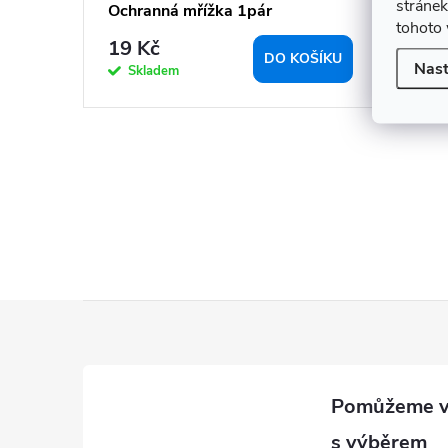
t
stránek
Ochranná mřížka 1pár
tohoto 
ů
19 Kč
DO KOŠÍKU
Nast
Skladem
O
v
l
á
d
a
Z
c
á
í
p
p
a
r
t
v