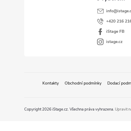
k
í
y
info
@
istage.
v
+420 216 21
ý
iStage FB
p
i
istage.cz
s
u
Kontakty
Obchodní podmínky
Dodací podm
Copyright 2026
iStage.cz
. Všechna práva vyhrazena.
Upravit n