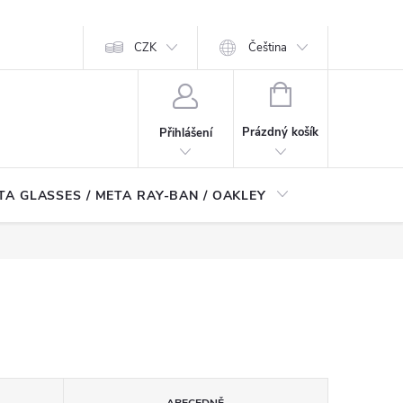
CZK
Čeština
NÁKUPNÍ
KOŠÍK
Prázdný košík
Přihlášení
TA GLASSES / META RAY-BAN / OAKLEY
Robotické