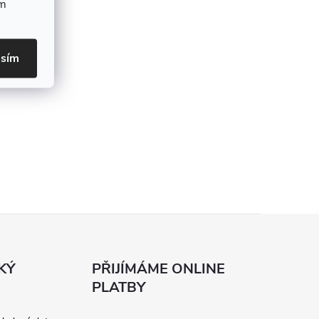
ím
asím
KÝ
PŘIJÍMÁME ONLINE
PLATBY