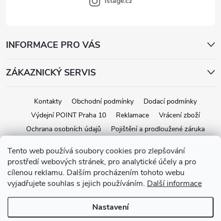
s
istage.cz
u
INFORMACE PRO VÁS
ZÁKAZNICKÝ SERVIS
Kontakty
Obchodní podmínky
Dodací podmínky
Výdejní POINT Praha 10
Reklamace
Vrácení zboží
Ochrana osobních údajů
Pojištění a prodloužené záruka
Tento web používá soubory cookies pro zlepšování
prostředí webových stránek, pro analytické účely a pro
Copyright 2026
iStage.cz
. Všechna práva vyhrazena.
Upravit nastavení
cílenou reklamu. Dalším procházením tohoto webu
cookies
vyjadřujete souhlas s jejich používáním.
Další informace
Vytvořil Shoptet
Nastavení