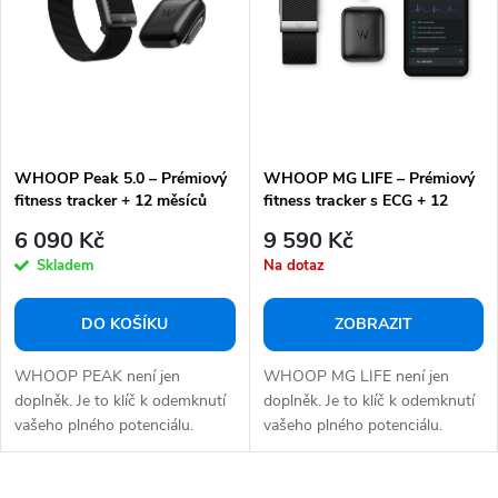
p
s
r
p
o
r
d
o
u
d
k
WHOOP Peak 5.0 – Prémiový
WHOOP MG LIFE – Prémiový
u
fitness tracker + 12 měsíců
fitness tracker s ECG + 12
t
k
členství zdarma
měsíců členství zdarma
6 090 Kč
9 590 Kč
ů
t
Skladem
Na dotaz
ů
DO KOŠÍKU
ZOBRAZIT
WHOOP PEAK není jen
WHOOP MG LIFE není jen
doplněk. Je to klíč k odemknutí
doplněk. Je to klíč k odemknutí
vašeho plného potenciálu.
vašeho plného potenciálu.
Zažijte nespoutanou...
Zažijte hlubší...