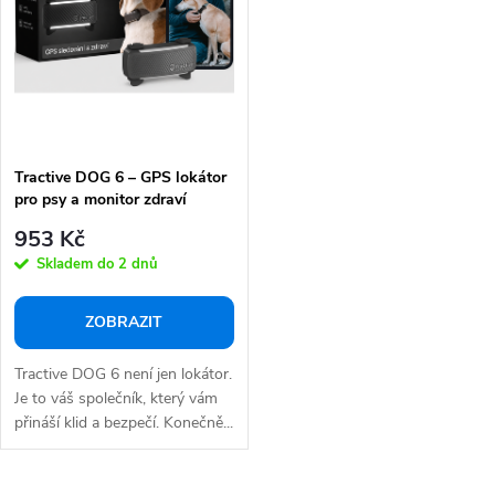
p
s
r
p
o
r
d
o
u
d
k
Tractive DOG 6 – GPS lokátor
u
pro psy a monitor zdraví
t
k
953 Kč
ů
t
Skladem do 2 dnů
ů
ZOBRAZIT
Tractive DOG 6 není jen lokátor.
Je to váš společník, který vám
přináší klid a bezpečí. Konečně...