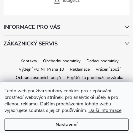
s
istage.cz
u
INFORMACE PRO VÁS
ZÁKAZNICKÝ SERVIS
Kontakty
Obchodní podmínky
Dodací podmínky
Výdejní POINT Praha 10
Reklamace
Vrácení zboží
Ochrana osobních údajů
Pojištění a prodloužené záruka
Tento web používá soubory cookies pro zlepšování
prostředí webových stránek, pro analytické účely a pro
Copyright 2026
iStage.cz
. Všechna práva vyhrazena.
Upravit nastavení
cílenou reklamu. Dalším procházením tohoto webu
cookies
vyjadřujete souhlas s jejich používáním.
Další informace
Vytvořil Shoptet
Nastavení