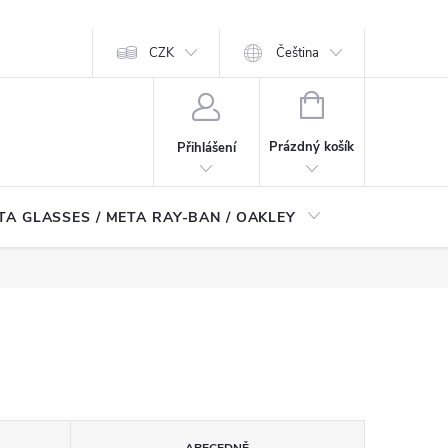
CZK
Čeština
NÁKUPNÍ
KOŠÍK
Prázdný košík
Přihlášení
TA GLASSES / META RAY-BAN / OAKLEY
Robotické