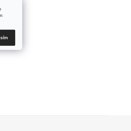
h
ím
asím