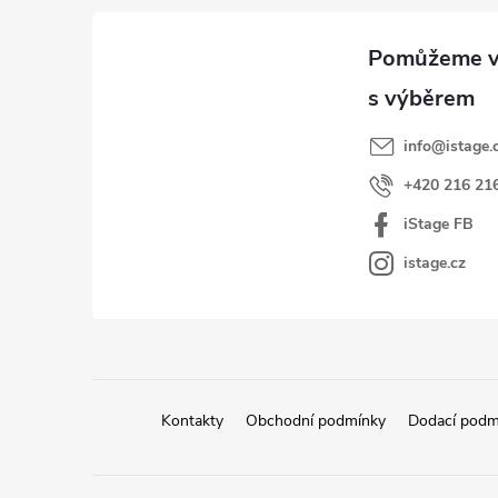
í
p
p
a
r
t
v
k
í
y
info
@
istage.
v
+420 216 21
ý
iStage FB
p
i
istage.cz
s
u
Kontakty
Obchodní podmínky
Dodací podm