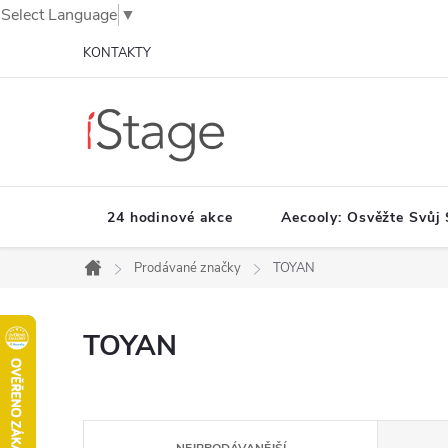
Select Language
▼
Přejít
KONTAKTY
na
obsah
24 hodinové akce
Aecooly: Osvěžte Svůj 
Prodávané značky
TOYAN
Domů
TOYAN
Ř