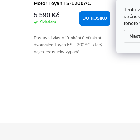
t
Motor Toyan FS-L200AC
ů
Tento 
5 590 Kč
stránek
DO KOŠÍKU
Skladem
tohoto 
Nast
Postav si vlastní funkční čtyřtaktní
dvouválec Toyan FS-L200AC, který
nejen realisticky vypadá,...
O
v
l
á
d
a
Z
c
á