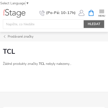
Select Language
▼
Přejít
NÁKUPNÍ
KOŠÍK
na
obsah
HLEDAT
Prodávané značky
TCL
Žádné produkty značky
TCL
nebyly nalezeny...
Z
á