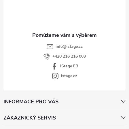
p
a
t
í
info
@
istage.cz
+420 216 216 003
iStage FB
istage.cz
INFORMACE PRO VÁS
ZÁKAZNICKÝ SERVIS