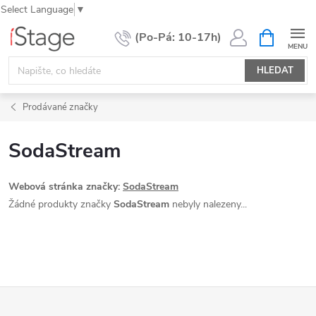
Select Language
▼
Přejít
NÁKUPNÍ
KOŠÍK
na
obsah
HLEDAT
Prodávané značky
SodaStream
Webová stránka značky:
SodaStream
Žádné produkty značky
SodaStream
nebyly nalezeny...
Z