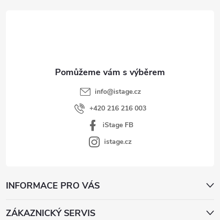
á
p
a
t
í
info
@
istage.cz
+420 216 216 003
iStage FB
istage.cz
INFORMACE PRO VÁS
ZÁKAZNICKÝ SERVIS