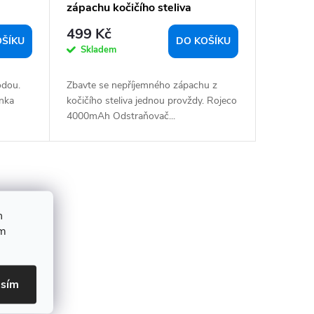
zápachu kočičího steliva
499 Kč
OŠÍKU
DO KOŠÍKU
Skladem
odou.
Zbavte se nepříjemného zápachu z
nka
kočičího steliva jednou provždy. Rojeco
4000mAh Odstraňovač...
h
ím
asím