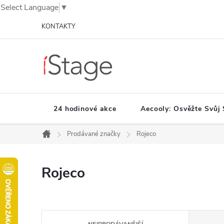
Select Language
▼
Přejít
KONTAKTY
na
obsah
24 hodinové akce
Aecooly: Osvěžte Svůj 
Prodávané značky
Rojeco
Domů
Rojeco
Ř