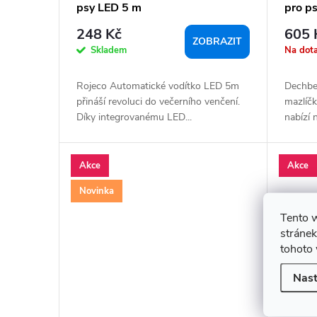
t
psy LED 5 m
pro ps
ů
248 Kč
605 
ZOBRAZIT
Skladem
Na dot
Rojeco Automatické vodítko LED 5m
Dechber
přináší revoluci do večerního venčení.
mazlíč
Díky integrovanému LED...
nabízí 
Akce
Akce
Novinka
Tento 
stránek
tohoto 
Nast