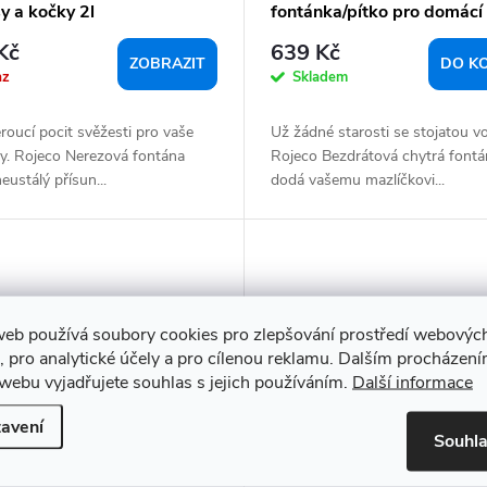
y a kočky 2l
fontánka/pítko pro domácí
mazlíčky o objemu 2,2 l
Kč
639 Kč
ZOBRAZIT
DO K
az
Skladem
oucí pocit svěžesti pro vaše
Už žádné starosti se stojatou v
ky. Rojeco Nerezová fontána
Rojeco Bezdrátová chytrá fontá
neustálý přísun...
dodá vašemu mazlíčkovi...
web používá soubory cookies pro zlepšování prostředí webovýc
, pro analytické účely a pro cílenou reklamu. Dalším procházen
webu vyjadřujete souhlas s jejich používáním.
Další informace
avení
Souhl