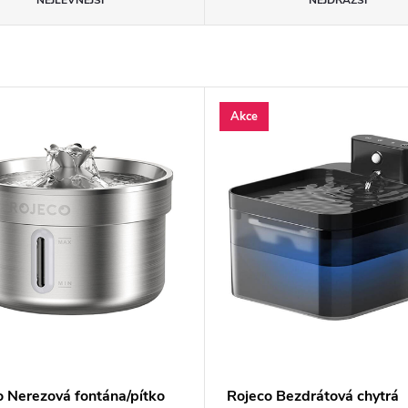
NEJLEVNĚJŠÍ
NEJDRAŽŠÍ
Akce
o Nerezová fontána/pítko
Rojeco Bezdrátová chytrá