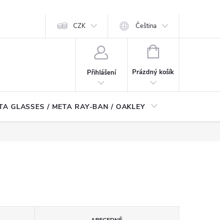
CZK
Čeština
NÁKUPNÍ
KOŠÍK
Prázdný košík
Přihlášení
TA GLASSES / META RAY-BAN / OAKLEY
Robotické