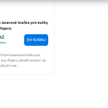
á laserová hračka pro kočky
 Rojeco
Kč
DO KOŠÍKU
adem
Chytrá laserová hračka pro
 psy Rojeco přináší revoluci do
ířecích her....