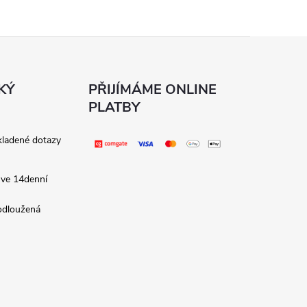
KÝ
PŘIJÍMÁME ONLINE
PLATBY
kladené dotazy
 ve 14denní
rodloužená