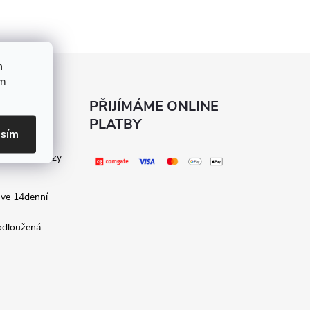
h
ím
KÝ
PŘIJÍMÁME ONLINE
PLATBY
asím
kladené dotazy
 ve 14denní
rodloužená