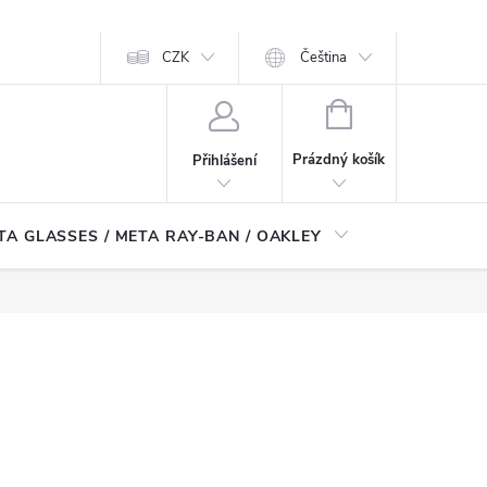
CZK
Čeština
NÁKUPNÍ
KOŠÍK
Prázdný košík
Přihlášení
TA GLASSES / META RAY-BAN / OAKLEY
Robotické