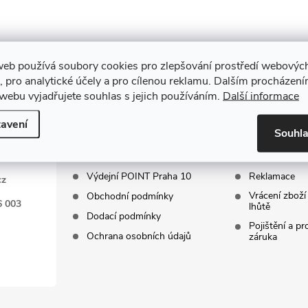
web používá soubory cookies pro zlepšování prostředí webovýc
, pro analytické účely a pro cílenou reklamu. Dalším procházen
webu vyjadřujete souhlas s jejich používáním.
Další informace
INFORMACE PRO
ZÁKAZNIC
VÁS
SERVIS
avení
Souhl
Kontakty
FAQ - Často 
Výdejní POINT Praha 10
Reklamace
cz
Vrácení zboží
Obchodní podmínky
6 003
lhůtě
Dodací podmínky
Pojištění a p
Ochrana osobních údajů
záruka