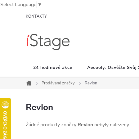
Select Language
▼
Přejít
KONTAKTY
na
obsah
24 hodinové akce
Aecooly: Osvěžte Svůj 
Prodávané značky
Revlon
Domů
Revlon
Žádné produkty značky
Revlon
nebyly nalezeny...