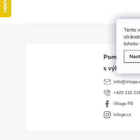
Z
Tento 
á
stránek
tohoto 
p
a
Nast
t
í
info
@
istage.
+420 216 21
iStage FB
istage.cz