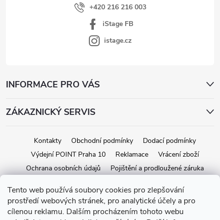
ý
+420 216 216 003
p
iStage FB
i
s
istage.cz
u
INFORMACE PRO VÁS
ZÁKAZNICKÝ SERVIS
Kontakty
Obchodní podmínky
Dodací podmínky
Výdejní POINT Praha 10
Reklamace
Vrácení zboží
Ochrana osobních údajů
Pojištění a prodloužené záruka
Tento web používá soubory cookies pro zlepšování
prostředí webových stránek, pro analytické účely a pro
Copyright 2026
iStage.cz
. Všechna práva vyhrazena.
Upravit nastavení
cílenou reklamu. Dalším procházením tohoto webu
cookies