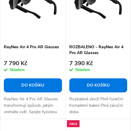
p
s
r
p
o
r
d
o
u
d
k
RayNeo Air 4 Pro AR Glasses
ROZBALENO - RayNeo Air 4
u
Pro AR Glasses
t
k
7 790 Kč
7 390 Kč
ů
t
Skladem
Skladem
ů
DO KOŠÍKU
DO KOŠÍKU
RayNeo Air 4 Pro AR Glasses
Rozbalené zboží Plně funkční
transformují způsob, jakým
Kompletní balení Plná záruční
vnímáte svět. Spojte fyzickou
doba
realitu s...
Akce