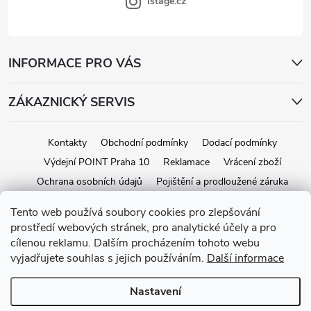
s
istage.cz
u
INFORMACE PRO VÁS
ZÁKAZNICKÝ SERVIS
Kontakty
Obchodní podmínky
Dodací podmínky
Výdejní POINT Praha 10
Reklamace
Vrácení zboží
Ochrana osobních údajů
Pojištění a prodloužené záruka
Tento web používá soubory cookies pro zlepšování
prostředí webových stránek, pro analytické účely a pro
Copyright 2026
iStage.cz
. Všechna práva vyhrazena.
Upravit nastavení
cílenou reklamu. Dalším procházením tohoto webu
cookies
vyjadřujete souhlas s jejich používáním.
Další informace
Vytvořil Shoptet
Nastavení