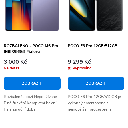
p
s
r
p
o
r
d
o
u
d
k
ROZBALENO - POCO M6 Pro
POCO F6 Pro 12GB/512GB
u
8GB/256GB Fialová
t
k
3 000 Kč
9 299 Kč
ů
t
Na dotaz
Vyprodáno
ů
ZOBRAZIT
ZOBRAZIT
Rozbalené zboží Nepoužívané
POCO F6 Pro 12GB/512GB je
Plně funkční Kompletní balení
výkonný smartphone s
Plná záruční doba
nejnovějším procesorem
Snapdragon 8 Gen 2, který...