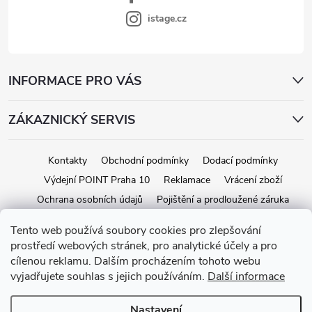
i
s
istage.cz
u
INFORMACE PRO VÁS
ZÁKAZNICKÝ SERVIS
Kontakty
Obchodní podmínky
Dodací podmínky
Výdejní POINT Praha 10
Reklamace
Vrácení zboží
Ochrana osobních údajů
Pojištění a prodloužené záruka
Tento web používá soubory cookies pro zlepšování
prostředí webových stránek, pro analytické účely a pro
Copyright 2026
iStage.cz
. Všechna práva vyhrazena.
Upravit nastavení
cílenou reklamu. Dalším procházením tohoto webu
cookies
vyjadřujete souhlas s jejich používáním.
Další informace
Vytvořil Shoptet
Nastavení