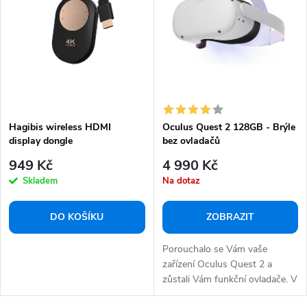
i
p
s
r
p
o
r
d
o
u
d
k
Hagibis wireless HDMI
Oculus Quest 2 128GB - Brýle
u
display dongle
bez ovladačů
t
k
949 Kč
4 990 Kč
ů
t
Skladem
Na dotaz
ů
DO KOŠÍKU
ZOBRAZIT
Porouchalo se Vám vaše
zařízení Oculus Quest 2 a
zůstali Vám funkční ovladače. V
tom případě Vám...