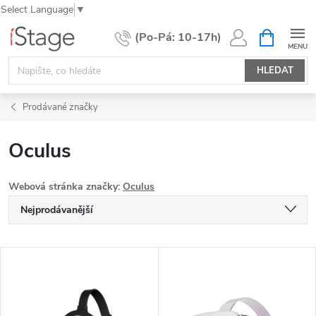
Select Language
▼
Přejít
NÁKUPNÍ
KOŠÍK
na
obsah
HLEDAT
Prodávané značky
Oculus
Webová stránka značky:
Oculus
Ř
Nejprodávanější
a
Nejlevnější
z
V
e
Nejdražší
ý
n
Abecedně
p
í