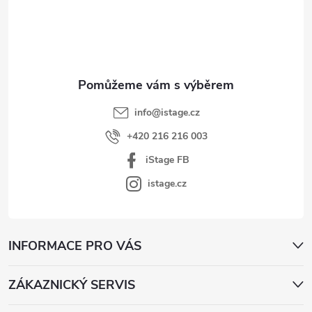
p
a
t
í
info
@
istage.cz
+420 216 216 003
iStage FB
istage.cz
INFORMACE PRO VÁS
ZÁKAZNICKÝ SERVIS