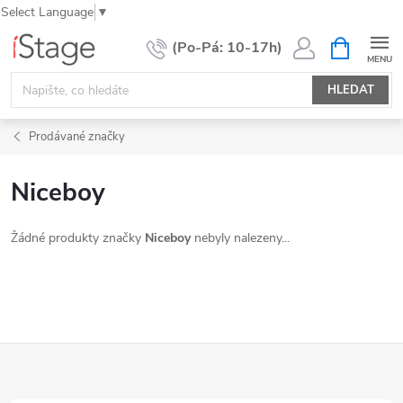
Select Language
▼
Přejít
NÁKUPNÍ
KOŠÍK
na
obsah
HLEDAT
Prodávané značky
Niceboy
Žádné produkty značky
Niceboy
nebyly nalezeny...
Z
á