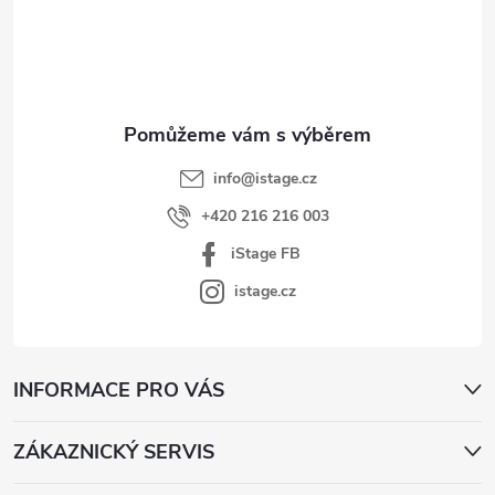
p
a
t
í
info
@
istage.cz
+420 216 216 003
iStage FB
istage.cz
INFORMACE PRO VÁS
ZÁKAZNICKÝ SERVIS