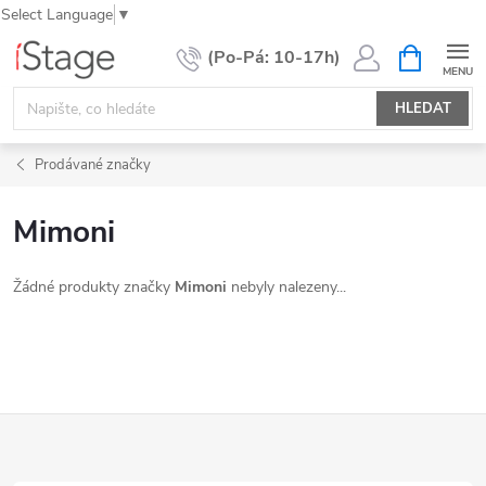
Select Language
▼
Přejít
NÁKUPNÍ
KOŠÍK
na
obsah
HLEDAT
Prodávané značky
Mimoni
Žádné produkty značky
Mimoni
nebyly nalezeny...
Z
á