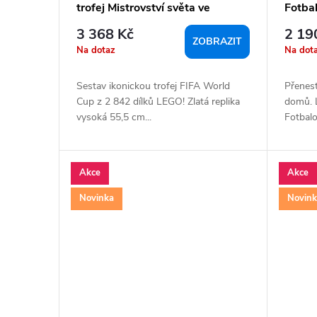
t
trofej Mistrovství světa ve
Fotba
ů
fotbale
3 368 Kč
2 19
ZOBRAZIT
Na dotaz
Na dot
Sestav ikonickou trofej FIFA World
Přenest
Cup z 2 842 dílků LEGO! Zlatá replika
domů. 
vysoká 55,5 cm...
Fotbalo
Akce
Akce
Novinka
Novin