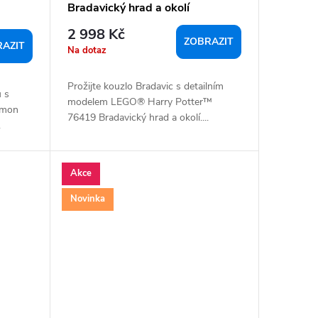
Bradavický hrad a okolí
2 998 Kč
ZOBRAZIT
AZIT
Na dotaz
Prožijte kouzlo Bradavic s detailním
 s
modelem LEGO® Harry Potter™
émon
76419 Bradavický hrad a okolí....
.
Akce
Novinka