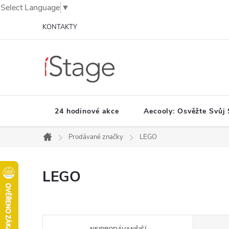
Select Language
▼
Přejít
KONTAKTY
na
obsah
24 hodinové akce
Aecooly: Osvěžte Svůj 
Prodávané značky
LEGO
Domů
LEGO
Ř