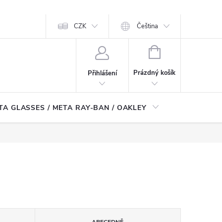
CZK
Čeština
NÁKUPNÍ
KOŠÍK
Prázdný košík
Přihlášení
TA GLASSES / META RAY-BAN / OAKLEY
Robotické