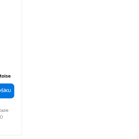
toise
OŠÍKU
tazie
GO