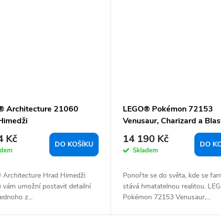
 Architecture 21060
LEGO® Pokémon 72153
Himedži
Venusaur, Charizard a Blas
4 Kč
14 190 Kč
DO KOŠÍKU
DO K
adem
Skladem
Architecture Hrad Himedži
Ponořte se do světa, kde se fan
 vám umožní postavit detailní
stává hmatatelnou realitou. LE
ednoho z...
Pokémon 72153 Venusaur,...