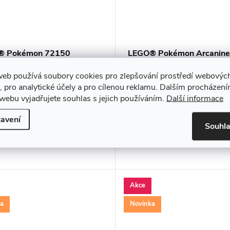
® Pokémon 72150
LEGO® Pokémon Arcanine
ax: Postav si legendu!
Postav si legendu! (1190 d
web používá soubory cookies pro zlepšování prostředí webovýc
6 Kč
2 290 Kč
, pro analytické účely a pro cílenou reklamu. Dalším procházen
DO KOŠÍKU
DO K
adem
Skladem
webu vyjadřujete souhlas s jejich používáním.
Další informace
avení
e se do světa Pokémonů s
Ponořte se do světa Pokémonů
Souhl
ní stavebnicí LEGO® Pokémon
detailní stavebnicí LEGO® Pok
unchlax. Tato sběratelská...
72160 Arcanine. Sestavte si...
Akce
ka
Novinka