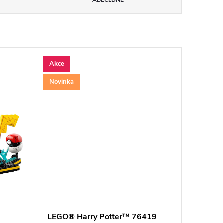
ABECEDNĚ
Akce
Novinka
LEGO® Harry Potter™ 76419