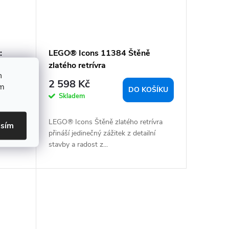
:
LEGO® Icons 11384 Štěně
ílků)
zlatého retrívra
h
2 598 Kč
ím
OŠÍKU
DO KOŠÍKU
Skladem
 s
LEGO® Icons Štěně zlatého retrívra
asím
émon
přináší jedinečný zážitek z detailní
stavby a radost z...