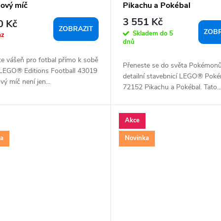
lový míč
Pikachu a Pokébal
3 551 Kč
0 Kč
ZOBRAZIT
ZOBR
Skladem do 5
az
dnů
e vášeň pro fotbal přímo k sobě
Přeneste se do světa Pokémonů
LEGO® Editions Football 43019
detailní stavebnicí LEGO® Pok
vý míč není jen...
72152 Pikachu a Pokébal. Tato..
Akce
ka
Novinka