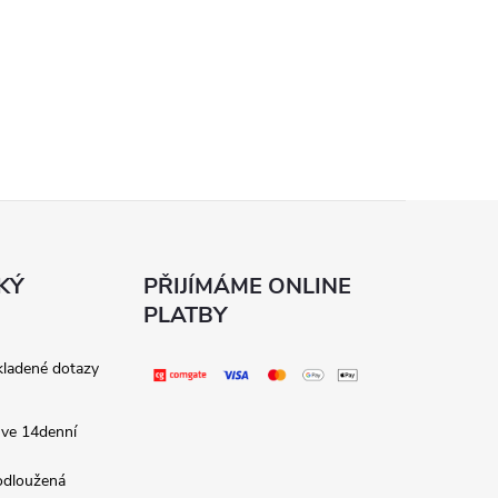
KÝ
PŘIJÍMÁME ONLINE
PLATBY
kladené dotazy
 ve 14denní
rodloužená