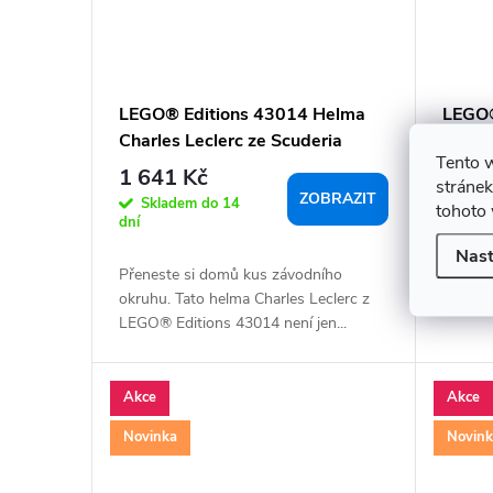
LEGO® Editions 43014 Helma
LEGO
Charles Leclerc ze Scuderia
Munchl
Tento 
Ferrari HP
1 641 Kč
1 24
stránek
ZOBRAZIT
Skladem do 14
Skl
tohoto 
dní
Nast
Ponořt
Přeneste si domů kus závodního
detail
okruhu. Tato helma Charles Leclerc z
72150 M
LEGO® Editions 43014 není jen...
Akce
Akce
Novinka
Novin