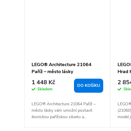
LEGO® Architecture 21064
LEGO®
Paříž – město lásky
Hrad 
1 448 Kč
2 85
DO KOŠÍKU
Skladem
Skl
LEGO® Architecture 21064 Paříž –
LEGO® 
město lásky vám umožní postavit
(21060)
ikonickou pařížskou siluetu a...
model j