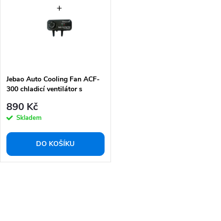
p
s
r
p
o
r
d
o
u
d
k
Jebao Auto Cooling Fan ACF-
u
300 chladicí ventilátor s
t
k
termostatem
890 Kč
ů
t
Skladem
ů
DO KOŠÍKU
O
v
l