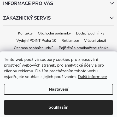
INFORMACE PRO VÁS
ZÁKAZNICKÝ SERVIS
Kontakty
Obchodní podmínky
Dodací podmínky
Výdejní POINT Praha 10
Reklamace
Vrácení zboží
Ochrana osobních údajů
Pojištění a prodloužené záruka
Tento web používá soubory cookies pro zlepšování
prostředí webových stránek, pro analytické účely a pro
Copyright 2026
iStage.cz
. Všechna práva vyhrazena.
Upravit nastavení
cílenou reklamu. Dalším procházením tohoto webu
cookies
vyjadřujete souhlas s jejich používáním.
Další informace
Vytvořil Shoptet
Nastavení
Souhlasím