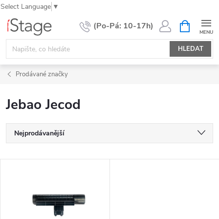
Select Language
▼
Přejít
NÁKUPNÍ
KOŠÍK
na
obsah
HLEDAT
Prodávané značky
Jebao Jecod
Ř
Nejprodávanější
a
Nejlevnější
z
V
e
Nejdražší
ý
n
Abecedně
p
í
i