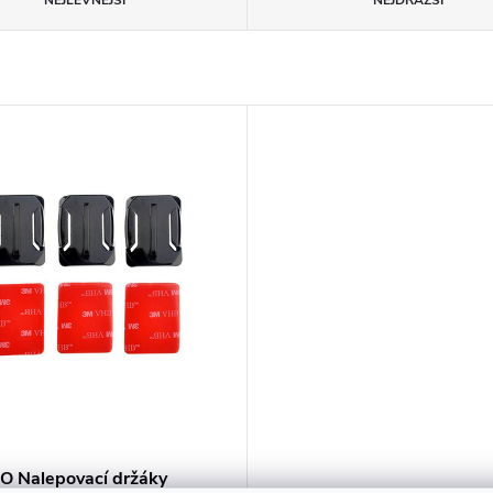
NEJLEVNĚJŠÍ
NEJDRAŽŠÍ
 Nalepovací držáky