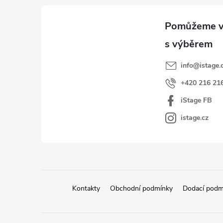
í
p
p
a
r
t
v
k
í
y
info
@
istage.
v
+420 216 21
ý
iStage FB
p
i
istage.cz
s
u
Kontakty
Obchodní podmínky
Dodací podm