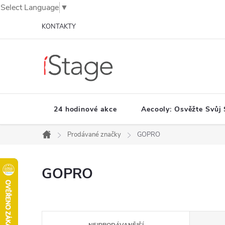
Select Language
▼
Přejít
KONTAKTY
na
obsah
24 hodinové akce
Aecooly: Osvěžte Svůj 
Prodávané značky
GOPRO
Domů
GOPRO
Ř