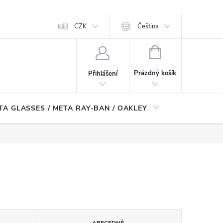
CZK
Čeština
NÁKUPNÍ
KOŠÍK
Prázdný košík
Přihlášení
TA GLASSES / META RAY-BAN / OAKLEY
Robotické