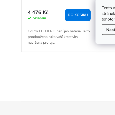
t
(zaobl
ů
Tento 
4 476 Kč
99 K
stránek
DO KOŠÍKU
Skladem
Na dot
tohoto 
Nast
GoPro LIT HERO není jen baterie. Je to
prodloužená ruka vaší kreativity,
navržena pro ty...
O
v
l
á
d
a
Z
c
á