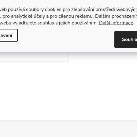
ené) - 3 ks
web používá soubory cookies pro zlepšování prostředí webovýc
č
, pro analytické účely a pro cílenou reklamu. Dalším procházen
ZOBRAZIT
az
webu vyjadřujete souhlas s jejich používáním.
Další informace
avení
Souhl