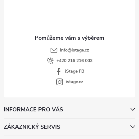
p
a
t
í
info
@
istage.cz
+420 216 216 003
iStage FB
istage.cz
INFORMACE PRO VÁS
ZÁKAZNICKÝ SERVIS