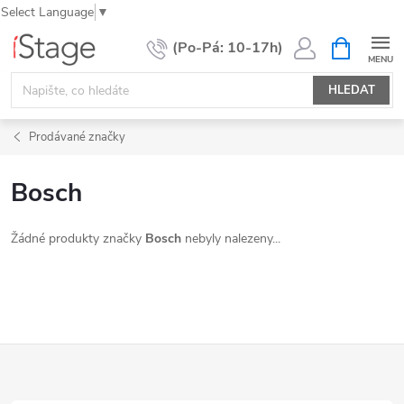
Select Language
▼
Přejít
NÁKUPNÍ
KOŠÍK
na
obsah
HLEDAT
Prodávané značky
Bosch
Žádné produkty značky
Bosch
nebyly nalezeny...
Z
á