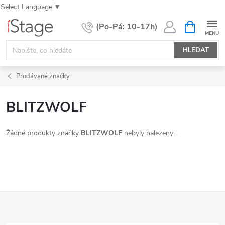
Select Language
▼
Přejít
NÁKUPNÍ
KOŠÍK
na
obsah
HLEDAT
Prodávané značky
BLITZWOLF
Žádné produkty značky
BLITZWOLF
nebyly nalezeny...
Z
á