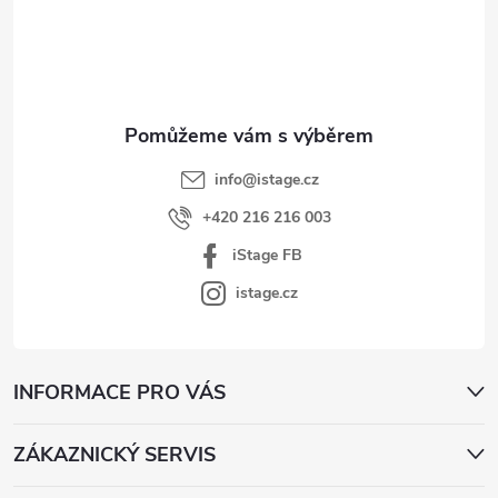
p
a
t
í
info
@
istage.cz
+420 216 216 003
iStage FB
istage.cz
INFORMACE PRO VÁS
ZÁKAZNICKÝ SERVIS