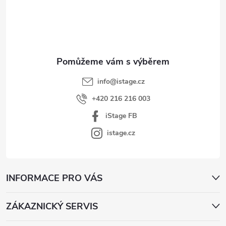
p
a
t
í
info
@
istage.cz
+420 216 216 003
iStage FB
istage.cz
INFORMACE PRO VÁS
ZÁKAZNICKÝ SERVIS