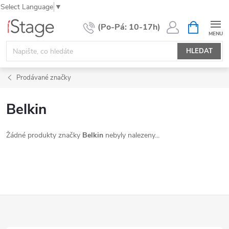
Select Language
▼
Přejít
NÁKUPNÍ
KOŠÍK
na
obsah
HLEDAT
Prodávané značky
Belkin
Žádné produkty značky
Belkin
nebyly nalezeny...
Z
á