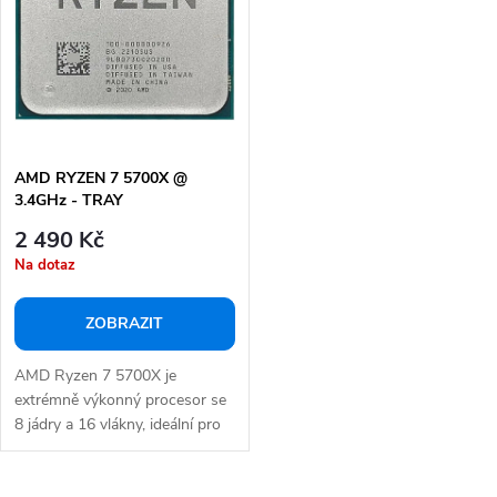
p
s
r
p
o
r
d
o
u
d
k
AMD RYZEN 7 5700X @
u
3.4GHz - TRAY
t
k
2 490 Kč
ů
t
Na dotaz
ů
ZOBRAZIT
AMD Ryzen 7 5700X je
extrémně výkonný procesor se
8 jádry a 16 vlákny, ideální pro
plynulé hraní...