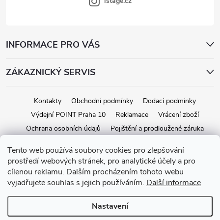
s
istage.cz
u
INFORMACE PRO VÁS
ZÁKAZNICKÝ SERVIS
Kontakty
Obchodní podmínky
Dodací podmínky
Výdejní POINT Praha 10
Reklamace
Vrácení zboží
Ochrana osobních údajů
Pojištění a prodloužené záruka
Tento web používá soubory cookies pro zlepšování
prostředí webových stránek, pro analytické účely a pro
Copyright 2026
iStage.cz
. Všechna práva vyhrazena.
Upravit nastavení
cílenou reklamu. Dalším procházením tohoto webu
cookies
vyjadřujete souhlas s jejich používáním.
Další informace
Vytvořil Shoptet
Nastavení