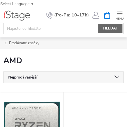
Select Language
▼
Přejít
NÁKUPNÍ
KOŠÍK
na
obsah
HLEDAT
Prodávané značky
AMD
Ř
Nejprodávanější
a
Nejlevnější
z
V
e
Nejdražší
ý
n
Abecedně
p
í
i