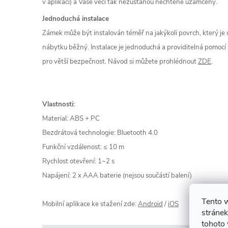
v aplikaci) a Vaše věci tak nezůstanou nechtěně uzamčeny.
Jednoduchá instalace
Zámek může být instalován téměř na jakýkoli povrch, který j
nábytku běžný. Instalace je jednoduchá a providitelná pomocí
pro větší bezpečnost. Návod si můžete prohlédnout
ZDE
.
Vlastnosti:
Material: ABS + PC
Bezdrátová technologie: Bluetooth 4.0
Funkční vzdálenost: ≤ 10 m
Rychlost otevření: 1~2 s
Napájení: 2 x AAA baterie (nejsou součástí balení)
Tento 
Mobilní aplikace ke stažení zde:
Android
/
iOS
stránek
tohoto 