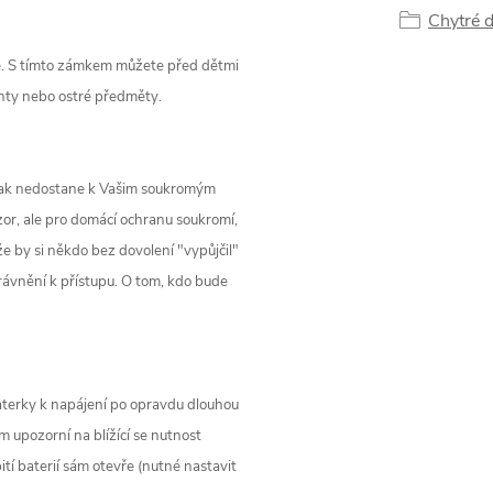
Chytré 
be. S tímto zámkem můžete před dětmi
nty nebo ostré předměty.
 tak nedostane k Vašim soukromým
r, ale pro domácí ochranu soukromí,
e by si někdo bez dovolení "vypůjčil"
právnění k přístupu. O tom, kdo bude
aterky k napájení po opravdu dlouhou
m upozorní na blížící se nutnost
ití baterií sám otevře (nutné nastavit