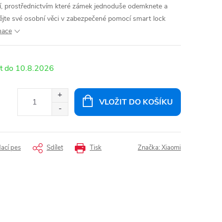
cí, prostřednictvím které zámek jednoduše odemknete a
ějte své osobní věci v zabezpečené pomocí smart lock
mace
10.8.2026
VLOŽIT DO KOŠÍKU
dací pes
Sdílet
Tisk
Značka:
Xiaomi