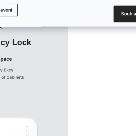
avení
Souhl