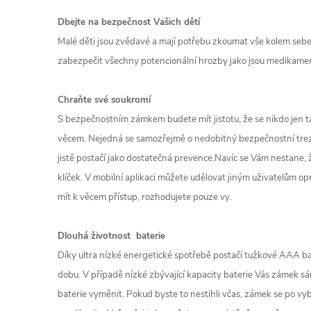
Dbejte na bezpečnost Vašich dětí
Malé děti jsou zvědavé a mají potřebu zkoumat vše kolem se
zabezpečit všechny potencionální hrozby jako jsou medikame
Chraňte své soukromí
S bezpečnostním zámkem budete mít jistotu, že se nikdo jen
věcem. Nejedná se samozřejmě o nedobitný bezpečnostní trezo
jistě postačí jako dostatečná prevence.Navíc se Vám nestane, ž
klíček. V mobilní aplikaci můžete udělovat jiným uživatelům o
mít k věcem přístup,
rozhodujete pouze vy.
Dlouhá životnost baterie
Díky ultra nízké energetické spotřebě postačí tužkové AAA b
dobu. V případě nízké zbývající kapacity baterie Vás zámek sá
baterie vyměnit. Pokud byste to nestihli včas, zámek se po vyb