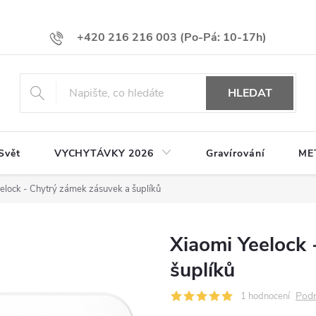
+420 216 216 003
HLEDAT
Svět
VYCHYTÁVKY 2026
Gravírování
ME
elock - Chytrý zámek zásuvek a šuplíků
Xiaomi Yeelock 
šuplíků
Podr
1 hodnocení