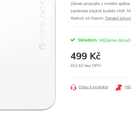
Zámek propojíte s mobilní aplika
zamknete kdykoli budete chtít. M
Yeelock od Xiaomi.
Detailní infor
Skladem
499 Kč
412 Kč bez DPH
Měrná
cena:
Dotaz k produktu
Hlí