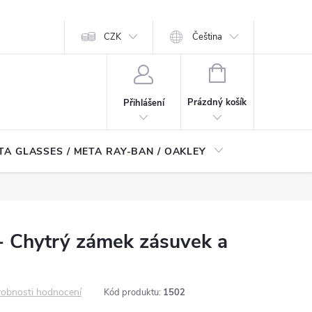
CZK
Čeština
NÁKUPNÍ
KOŠÍK
Prázdný košík
Přihlášení
TA GLASSES / META RAY-BAN / OAKLEY
Robotické
- Chytrý zámek zásuvek a
obnosti hodnocení
Kód produktu:
1502