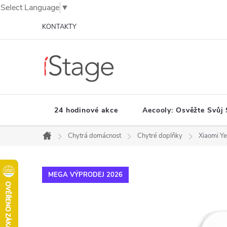
Select Language
▼
Přejít
KONTAKTY
na
obsah
24 hodinové akce
Aecooly: Osvěžte Svůj 
Chytrá domácnost
Chytré doplňky
Xiaomi Ye
Domů
MEGA VÝPRODEJ 2026