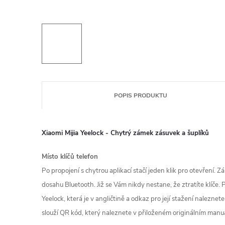
POPIS PRODUKTU
Xiaomi Mijia Yeelock - Chytrý zámek zásuvek a šuplíků
Místo klíčů telefon
Po propojení s chytrou aplikací stačí jeden klik pro otevření. 
dosahu Bluetooth. Již se Vám nikdy nestane, že ztratíte klíče.
Yeelock, která je v angličtině a odkaz pro její stažení naleznet
slouží QR kód, který naleznete v přiloženém originálním manu