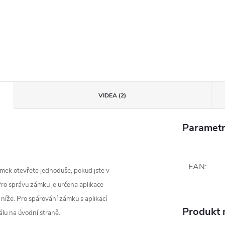
VIDEA (2)
Parametr
EAN
:
Zámek otevřete jednoduše, pokud jste v
 Pro správu zámku je určena aplikace
e níže. Pro spárování zámku s aplikací
Produkt n
álu na úvodní straně.