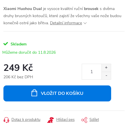
Xiaomi Huohou Dual
je vysoce kvalitní ruční
brousek
s dvěma
druhy brusných kotoučů, které zajistí že všechny vaše nože budou
konečně ostré jako břitva.
Detailní informace
Skladem
11.8.2026
249 Kč
206 Kč bez DPH
Měrná
cena:
VLOŽIT DO KOŠÍKU
Dotaz k produktu
Hlídací pes
Sdílet