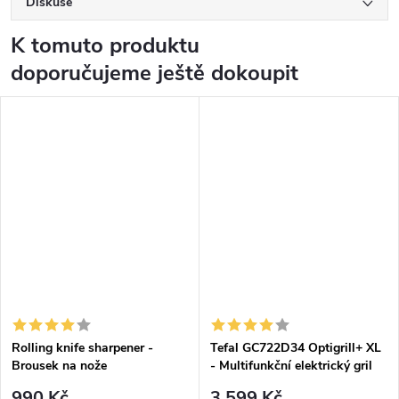
Diskuse
K tomuto produktu
doporučujeme ještě dokoupit
Rolling knife sharpener -
Tefal GC722D34 Optigrill+ XL
Brousek na nože
- Multifunkční elektrický gril
990 Kč
3 599 Kč