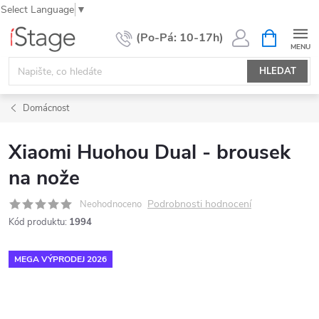
Select Language
▼
Přejít
NÁKUPNÍ
KOŠÍK
na
obsah
HLEDAT
Domácnost
Xiaomi Huohou Dual - brousek
na nože
Podrobnosti hodnocení
Neohodnoceno
Kód produktu:
1994
MEGA VÝPRODEJ 2026