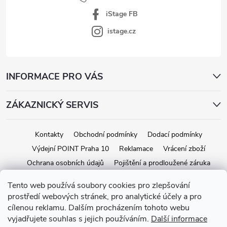
iStage FB
istage.cz
INFORMACE PRO VÁS
ZÁKAZNICKÝ SERVIS
Kontakty
Obchodní podmínky
Dodací podmínky
Výdejní POINT Praha 10
Reklamace
Vrácení zboží
Ochrana osobních údajů
Pojištění a prodloužené záruka
Tento web používá soubory cookies pro zlepšování
prostředí webových stránek, pro analytické účely a pro
Copyright 2026
iStage.cz
. Všechna práva vyhrazena.
Upravit nastavení
cílenou reklamu. Dalším procházením tohoto webu
cookies
vyjadřujete souhlas s jejich používáním.
Další informace