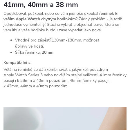
41mm, 40mm a 38 mm
Opotřeboval, poškodil, nebo se vám jednoše okoukal
řemínek k
vašim Apple Watch chytrým hodinkám
? Žádný problém - je totiž
jednoduše vyměnitelný! Stačí si vybrat a objednat barvu která se
vám líbí a vaše hodinky budou zase vypadat jako nové.
Vhodné pro zápěstí 130mm-180mm, možnost
úpravy velikosti.
Šířka řemínku:
20mm
Kompatibilní s:
Většina řemínků se dá zkombinovat s jakýmkoli pouzdrem
Apple Watch Series 3 nebo novějším stejné velikosti. 41mm řemínky
pasují i k 38mm a 40mm pouzdrům; 45mm řemínky pasují i
k 42mm, 44mm a 49mm pouzdrům.