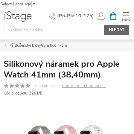
Select Language
▼
Přejít
NÁKUPNÍ
KOŠÍK
na
obsah
HLEDAT
Příslušenství k chytrým hodinkám
Silikonový náramek pro Apple
Watch 41mm (38,40mm)
Podrobnosti hodnocení
Neohodnoceno
Kód produktu:
3261/B