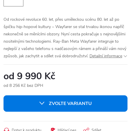
Od rockové revoluce 60. let, přes uměleckou scénu 80. let až po
špičku hip-hopové kultury – Wayfarer se stal trvalou ikonou napříč
nekonečně se měnícími obzory. Nyní cesta pokračuje s nejnovějšími
nositelnými technologiemi. Ray-Ban Meta Wayfarer integruje to
nejlepší z vašeho telefonu s nadčasovým rámem a přináší vám nový
způsob, jak zachytit a sdílet svá dobrodružství.
Detailní informace
od
9 990 Kč
od
8 256 Kč
bez DPH
Měrná
cena:
ZVOLTE VARIANTU
Dotaz k produktu
Hlídací pes
Sdílet