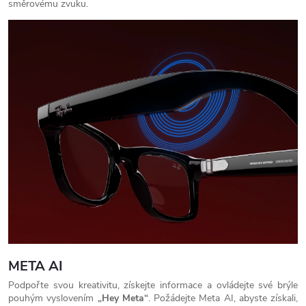
směrovému zvuku.
META AI
Podpořte svou kreativitu, získejte informace a ovládejte své brýle
pouhým vyslovením
„Hey Meta“
. Požádejte Meta AI, abyste získali,