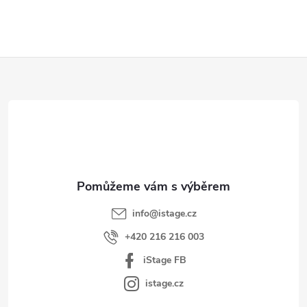
Z
á
p
a
t
í
info
@
istage.cz
+420 216 216 003
iStage FB
istage.cz