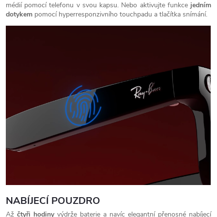
médií pomocí telefonu v svou kapsu. Nebo aktivujte funkce
jedním
dotykem
pomocí hyperresponzivního touchpadu a tlačítka snímání.
NABÍJECÍ POUZDRO
Až
čtyři hodiny
výdrže baterie a navíc elegantní přenosné nabíjecí