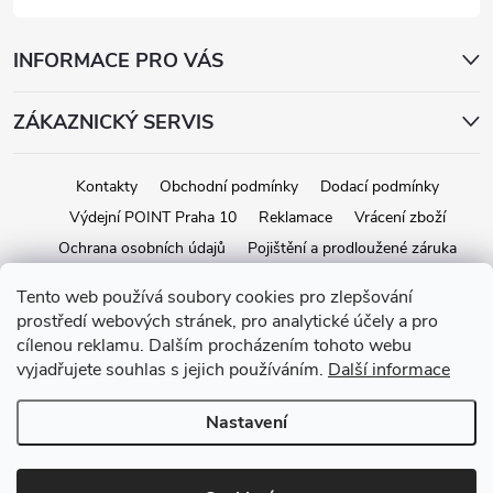
INFORMACE PRO VÁS
ZÁKAZNICKÝ SERVIS
Kontakty
Obchodní podmínky
Dodací podmínky
Výdejní POINT Praha 10
Reklamace
Vrácení zboží
Ochrana osobních údajů
Pojištění a prodloužené záruka
Tento web používá soubory cookies pro zlepšování
prostředí webových stránek, pro analytické účely a pro
Copyright 2026
iStage.cz
. Všechna práva vyhrazena.
Upravit nastavení
cílenou reklamu. Dalším procházením tohoto webu
cookies
vyjadřujete souhlas s jejich používáním.
Další informace
Vytvořil Shoptet
Nastavení