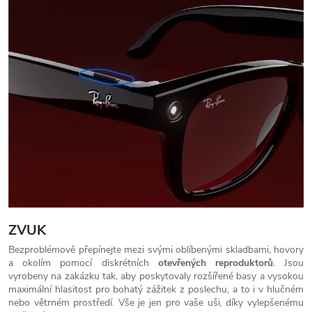
ZVUK
Bezproblémově přepínejte mezi svými oblíbenými skladbami, hovory
a okolím pomocí diskrétních
otevřených reproduktorů
. Jsou
vyrobeny na zakázku tak, aby poskytovaly rozšířené basy a vysokou
maximální hlasitost pro bohatý zážitek z poslechu, a to i v hlučném
nebo větrném prostředí. Vše je jen pro vaše uši, díky vylepšenému