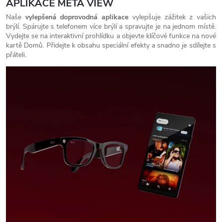
APLIKACE META VIEW
Naše
vylepšená doprovodná aplikace
vylepšuje zážitek z vašich
brýlí. Spárujte s telefonem více brýlí a spravujte je na jednom místě.
Vydejte se na interaktivní prohlídku a objevte klíčové funkce na nové
kartě Domů. Přidejte k obsahu speciální efekty a snadno je sdílejte s
přáteli.