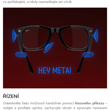
co potřebujete, a nikdy nezmeškejte ani chvíli.
ŘÍZENÍ
Odemkněte řadu možností handsfree pomocí
hlasového příkazu
–
volejte a posílejte zprávy, zachycujte obsah a spravujte nastavení