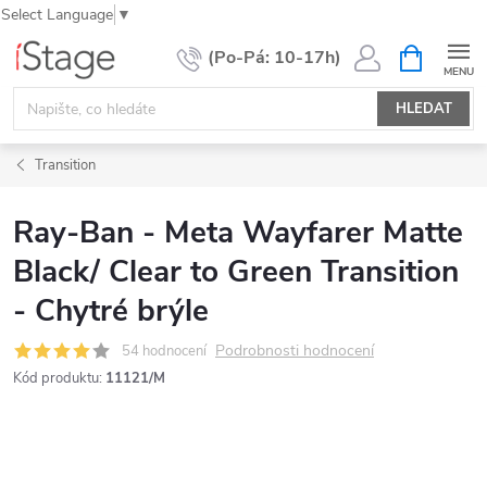
Select Language
▼
Přejít
NÁKUPNÍ
KOŠÍK
na
obsah
HLEDAT
Transition
Ray-Ban - Meta Wayfarer Matte
Black/ Clear to Green Transition
- Chytré brýle
Podrobnosti hodnocení
54 hodnocení
Kód produktu:
11121/M