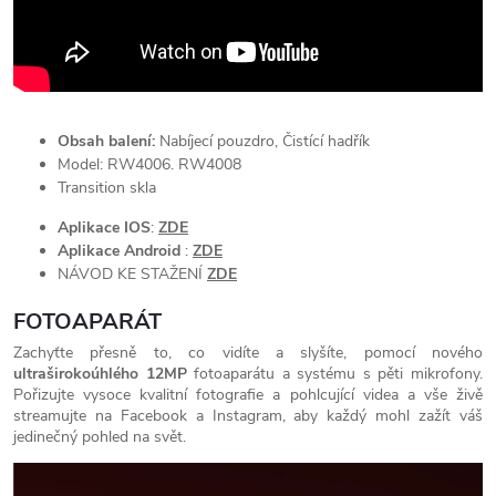
Obsah balení:
Nabíjecí pouzdro, Čistící hadřík
Model: RW4006. RW4008
Transition skla
Aplikace IOS
:
ZDE
Aplikace Android
:
ZDE
NÁVOD KE STAŽENÍ
ZDE
FOTOAPARÁT
Zachyťte přesně to, co vidíte a slyšíte, pomocí nového
ultraširokoúhlého 12MP
fotoaparátu a systému s pěti mikrofony.
Pořizujte vysoce kvalitní fotografie a pohlcující videa a vše živě
streamujte na Facebook a Instagram, aby každý mohl zažít váš
jedinečný pohled na svět.