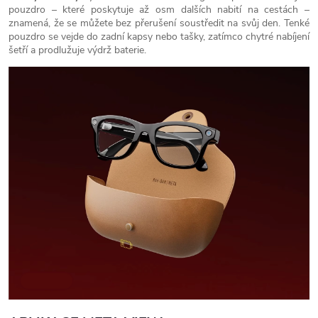
pouzdro – které poskytuje až osm dalších nabití na cestách –
znamená, že se můžete bez přerušení soustředit na svůj den. Tenké
pouzdro se vejde do zadní kapsy nebo tašky, zatímco chytré nabíjení
šetří a prodlužuje výdrž baterie.