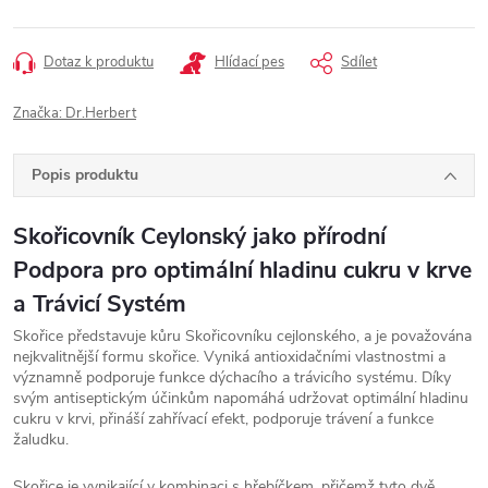
Měrná
cena:
Dotaz k produktu
Hlídací pes
Sdílet
Značka:
Dr.Herbert
Popis produktu
Skořicovník Ceylonský jako přírodní
Podpora pro optimální hladinu cukru v krve
a Trávicí Systém
Skořice představuje kůru Skořicovníku cejlonského, a je považována
nejkvalitnější formu skořice. Vyniká antioxidačními vlastnostmi a
významně podporuje funkce dýchacího a trávicího systému. Díky
svým antiseptickým účinkům napomáhá udržovat optimální hladinu
cukru v krvi, přináší zahřívací efekt, podporuje trávení a funkce
žaludku.
Skořice je vynikající v kombinaci s hřebíčkem, přičemž tyto dvě