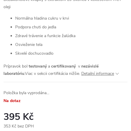
oleji
Normálna hladina cukru v krvi
Podpora chuti do jedla
Zdravé trávenie a funkcie žalúdka
Osvieženie tela
Skvelé dochucovadlo
Prípravok bol
testovaný
a
certifikovaný
v
nezávislé
laboratóriu
.
Viac v sekcii certifikácia nižšie.
Detailní informace
Položka byla vyprodána…
Na dotaz
395 Kč
353 Kč bez DPH