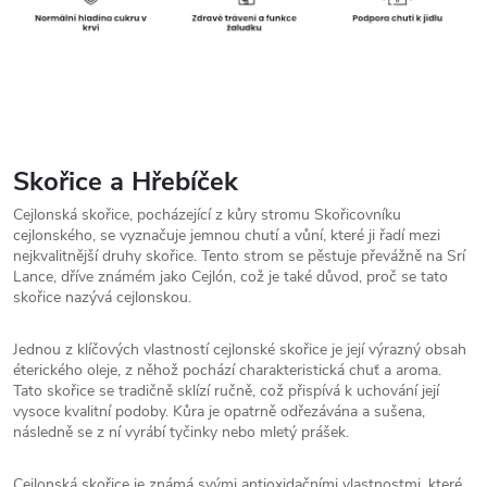
Skořice a Hřebíček
Cejlonská skořice, pocházející z kůry stromu Skořicovníku
cejlonského, se vyznačuje jemnou chutí a vůní, které ji řadí mezi
nejkvalitnější druhy skořice. Tento strom se pěstuje převážně na Srí
Lance, dříve známém jako Cejlón, což je také důvod, proč se tato
skořice nazývá cejlonskou.
Jednou z klíčových vlastností cejlonské skořice je její výrazný obsah
éterického oleje, z něhož pochází charakteristická chuť a aroma.
Tato skořice se tradičně sklízí ručně, což přispívá k uchování její
vysoce kvalitní podoby. Kůra je opatrně odřezávána a sušena,
následně se z ní vyrábí tyčinky nebo mletý prášek.
Cejlonská skořice je známá svými antioxidačními vlastnostmi, které