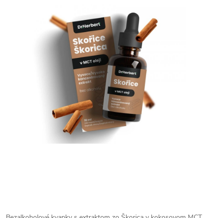
Bezalkoholové kvapky s extraktom zo Škorica v kokosovom MCT