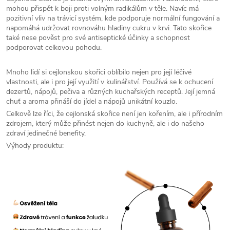
mohou přispět k boji proti volným radikálům v těle. Navíc má
pozitivní vliv na trávicí systém, kde podporuje normální fungování a
napomáhá udržovat rovnováhu hladiny cukru v krvi. Tato skořice
také nese pověst pro své antiseptické účinky a schopnost
podporovat celkovou pohodu.
Mnoho lidí si cejlonskou skořici oblíbilo nejen pro její léčivé
vlastnosti, ale i pro její využití v kulinářství. Používá se k ochucení
dezertů, nápojů, pečiva a různých kuchařských receptů. Její jemná
chuť a aroma přináší do jídel a nápojů unikátní kouzlo.
Celkově lze říci, že cejlonská skořice není jen kořením, ale i přírodním
zdrojem, který může přinést nejen do kuchyně, ale i do našeho
zdraví jedinečné benefity.
Výhody produktu: