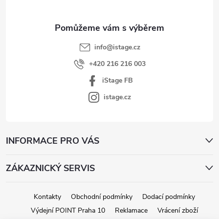
t
í
info
@
istage.cz
+420 216 216 003
iStage FB
istage.cz
INFORMACE PRO VÁS
ZÁKAZNICKÝ SERVIS
Kontakty
Obchodní podmínky
Dodací podmínky
Výdejní POINT Praha 10
Reklamace
Vrácení zboží