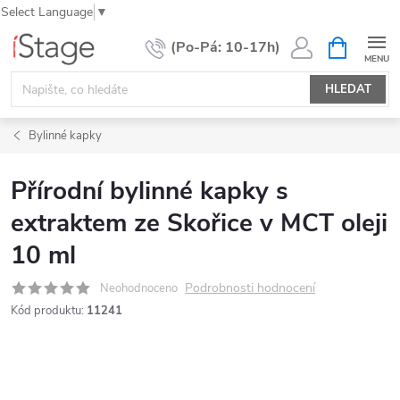
Select Language
▼
Přejít
NÁKUPNÍ
KOŠÍK
na
obsah
HLEDAT
Bylinné kapky
Přírodní bylinné kapky s
extraktem ze Skořice v MCT oleji
10 ml
Podrobnosti hodnocení
Neohodnoceno
Kód produktu:
11241