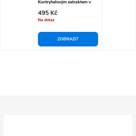
Kontryhelovým extraktem v
MCT oleji 10 ml
495 Kč
Na dotaz
ZOBRAZIT
Z
á
p
a