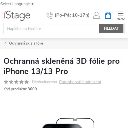
Select Language
▼
Přejít
NÁKUPNÍ
KOŠÍK
na
obsah
HLEDAT
Ochranná skla a fólie
Ochranná skleněná 3D fólie pro
iPhone 13/13 Pro
Podrobnosti hodnocení
Neohodnoceno
Kód produktu:
3600