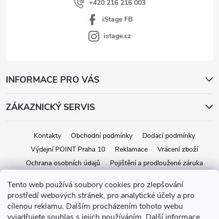
+420 216 216 003
iStage FB
istage.cz
INFORMACE PRO VÁS
ZÁKAZNICKÝ SERVIS
Kontakty
Obchodní podmínky
Dodací podmínky
Výdejní POINT Praha 10
Reklamace
Vrácení zboží
Ochrana osobních údajů
Pojištění a prodloužené záruka
Tento web používá soubory cookies pro zlepšování
prostředí webových stránek, pro analytické účely a pro
Copyright 2026
iStage.cz
. Všechna práva vyhrazena.
Upravit nastavení
cílenou reklamu. Dalším procházením tohoto webu
cookies
vyjadřujete souhlas s jejich používáním.
Další informace