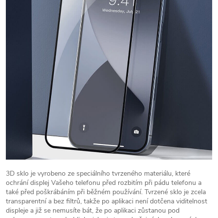
3D sklo je vyrobeno ze speciálního tvrzeného materiálu, které
ochrání displej Vašeho telefonu před rozbitím při pádu telefonu a
také před poškrábáním při běžném používání. Tvrzené sklo je zcela
transparentní a bez filtrů, takže po aplikaci není dotčena viditelnost
displeje a již se nemusíte bát, že po aplikaci zůstanou pod