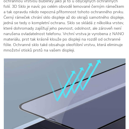
ochrannou vrstvou bublinky jako je to u obyčejných ochranných
folií. 3D Sklo je navíc po celém obvodě lemované černým rámečkem
a tak opravdu nikdo nepozná přítomnost tohoto ochranného prvku.
Černý rámeček chrání sklo displeje až do okrajů samotného displeje,
jedná se tedy o kompletní ochranu. Sklo se skládá z několika vrstev,
které dohromady zajišťují jeho pevnost, odolnost, ale zároveň není
narušena ovladatelnost telefonu. Vrchní vrstva je vyrobena z NANO
materiálu, prst tak krásně klouže po displeji na rozdíl od ochranné
fólie. Ochranné sklo také obsahuje oleofóbní vrstvu, která eliminuje
množství otisků prstů na vašem displeji.