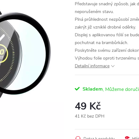
Představuje snadný způsob, jak d
neporušeném stavu.
Plná průhlednost nezpůsobí změnu
zakrýt již vzniklé drobné oděrky.
Displej s aplikovanou fólií se bu
pochutnat na brambůrkách.
Poskytněte svému zařízení dokonal
Výhodou folie oproti tvrzenému s
Detailní informace
Skladem
49 Kč
41 Kč bez DPH
Měrná
cena: