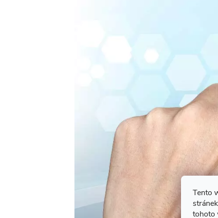
Tento 
stránek
tohoto 