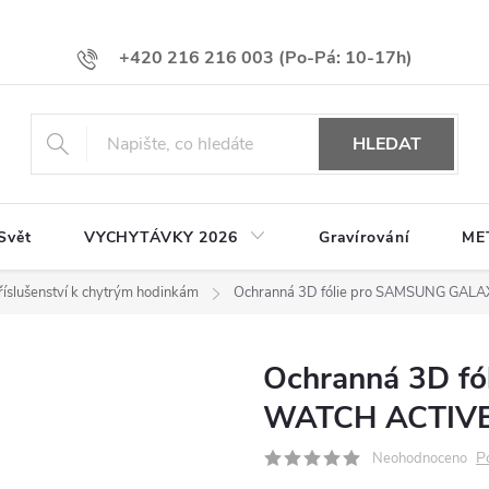
+420 216 216 003
HLEDAT
Svět
VYCHYTÁVKY 2026
Gravírování
ME
říslušenství k chytrým hodinkám
Ochranná 3D fólie pro SAMSUNG GALA
Ochranná 3D f
WATCH ACTIVE 
P
Neohodnoceno