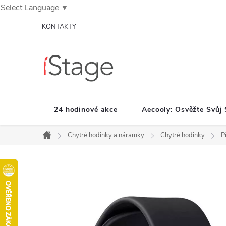
Select Language
▼
Přejít
KONTAKTY
na
obsah
24 hodinové akce
Aecooly: Osvěžte Svůj 
Chytré hodinky a náramky
Chytré hodinky
P
Domů