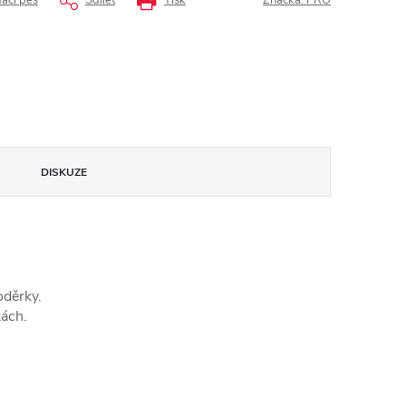
dací pes
Sdílet
Tisk
Značka:
PRO
DISKUZE
oděrky.
kách.