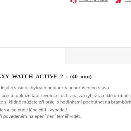
Dotaz k produktu
Hlí
LAXY WATCH ACTIVE 2 - (40 mm)
displej vašich chytrých hodinek v neporušeném stavu.
přesto dokáže tato revoluční ochrana zakrýt již vzniklé drobné 
kže si klidně můžete při práci s hodinkami pochutnat na brambůr
rou se bude lépe cítit i vypadat!
ři povedeném nalepení není téměř vidět.