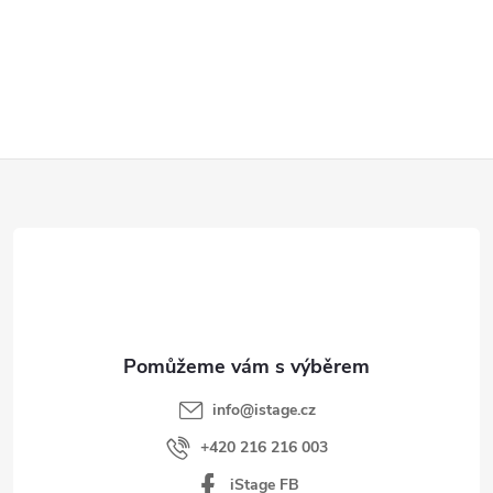
Z
á
p
a
t
í
info
@
istage.cz
+420 216 216 003
iStage FB