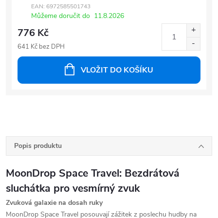
EAN:
6972585501743
Můžeme doručit do
11.8.2026
776 Kč
641 Kč bez DPH
VLOŽIT DO KOŠÍKU
Popis produktu
MoonDrop Space Travel: Bezdrátová
sluchátka pro vesmírný zvuk
Zvuková galaxie na dosah ruky
MoonDrop Space Travel posouvají zážitek z poslechu hudby na