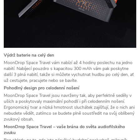
Výdrž baterie na celý den
MoonDrop Space Travel vám nabízí až 4 hodiny poslechu na jedno
nabití. Nabíjecí pouzdro s kapacitou 300 mAh vám pak poskytne
další 3 plná nabití, takže si můžete vychutnat hudbu po celý den, ať
už cestujete, pracujete nebo se bavíte.
Pohodlný design pro celodenní nošení
MoonDrop Space Travel jsou navrženy tak, aby perfektně seděly v
uších a poskytovaly maximální pohodlí i při celodenním nošení.
Ergonomický tvar a nízká hmotnost sluchátek zajišťují, že o nich ani
nebudete vědět, zatímco se budete plně soustředit na svůj oblíbený
zvukový obsah.
MoonDrop Space Travel – vaše brána do světa audiofilského
zvuku