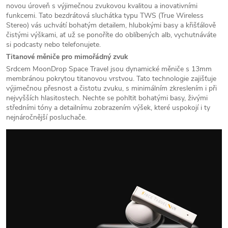
novou úroveň s výjimečnou zvukovou kvalitou a inovativními
funkcemi. Tato bezdrátová sluchátka typu TWS (True Wireless
Stereo) vás uchvátí bohatým detailem, hlubokými basy a křišťálově
čistými výškami, ať už se ponoříte do oblíbených alb, vychutnáváte
si podcasty nebo telefonujete.
Titanové měniče pro mimořádný zvuk
Srdcem MoonDrop Space Travel jsou dynamické měniče s 13mm
membránou pokrytou titanovou vrstvou. Tato technologie zajišťuje
výjimečnou přesnost a čistotu zvuku, s minimálním zkreslením i při
nejvyšších hlasitostech. Nechte se pohltit bohatými basy, živými
středními tóny a detailnímu zobrazením výšek, které uspokojí i ty
nejnáročnější posluchače.