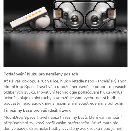
Potlačování hluku pro nerušený poslech
Ať už vás obklopuje ruch ulice, hluk v letadle nebo kancelářský shon,
MoonDrop Space Travel vám umožní nerušeně se ponořit do vašich
oblíbených zvuků. Inovativní technologie potlačování hluku (ANC)
účinně izoluje okolní ruchy a umožňuje vám vychutnat si hudbu,
podcasty nebo audioknihy s maximálním soustředěním a pohodlím.
Tři režimy basů pro váš ideální zvuk
MoonDrop Space Travel nabízí tři režimy basů, které vám umožní
přizpůsobit si zvukový profil vašim preferencím. Ať už máte rádi
dunivé basy elektronické hudby, vyvážený zvuk rocku nebo jemné