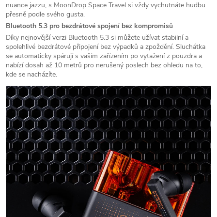
nuance jazzu, s MoonDrop Space Travel si vždy vychutnáte hudbu
přesně podle svého gusta.
Bluetooth 5.3 pro bezdrátové spojení bez kompromisů
Díky nejnovější verzi Bluetooth 5.3 si můžete užívat stabilní a
spolehlivé bezdrátové připojení bez výpadků a zpoždění. Sluchátka
se automaticky spárují s vaším zařízením po vytažení z pouzdra a
nabízí dosah až 10 metrů pro nerušený poslech bez ohledu na to,
kde se nacházíte.