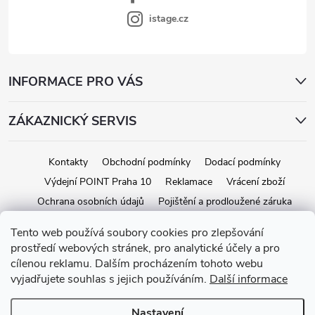
istage.cz
INFORMACE PRO VÁS
ZÁKAZNICKÝ SERVIS
Kontakty
Obchodní podmínky
Dodací podmínky
Výdejní POINT Praha 10
Reklamace
Vrácení zboží
Ochrana osobních údajů
Pojištění a prodloužené záruka
Tento web používá soubory cookies pro zlepšování
prostředí webových stránek, pro analytické účely a pro
Copyright 2026
iStage.cz
. Všechna práva vyhrazena.
Upravit nastavení
cílenou reklamu. Dalším procházením tohoto webu
cookies
vyjadřujete souhlas s jejich používáním.
Další informace
Vytvořil Shoptet
Nastavení