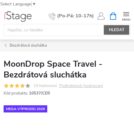
Select Language
▼
Přejít
NÁKUPNÍ
KOŠÍK
na
obsah
HLEDAT
Bezdrátová sluchátka
MoonDrop Space Travel -
Bezdrátová sluchátka
Podrobnosti hodnocení
24 hodnocení
Kód produktu:
10537/CER
MEGA VÝPRODEJ 2026