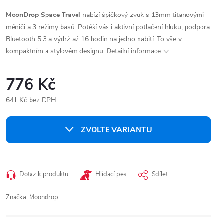
MoonDrop Space Travel
nabízí špičkový zvuk s 13mm titanovými
měniči a 3 režimy basů. Potěší vás i aktivní potlačení hluku, podpora
Bluetooth 5.3 a výdrž až 16 hodin na jedno nabití. To vše v
kompaktním a stylovém designu.
Detailní informace
776 Kč
641 Kč bez DPH
Měrná
cena:
ZVOLTE VARIANTU
Dotaz k produktu
Hlídací pes
Sdílet
Značka:
Moondrop