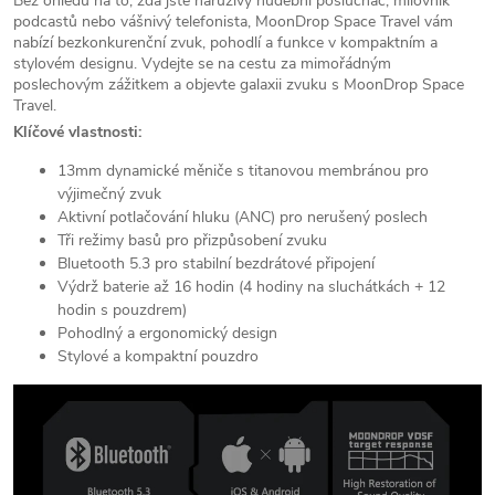
Bez ohledu na to, zda jste náruživý hudební posluchač, milovník
podcastů nebo vášnivý telefonista, MoonDrop Space Travel vám
nabízí bezkonkurenční zvuk, pohodlí a funkce v kompaktním a
stylovém designu. Vydejte se na cestu za mimořádným
poslechovým zážitkem a objevte galaxii zvuku s MoonDrop Space
Travel.
Klíčové vlastnosti:
13mm dynamické měniče s titanovou membránou pro
výjimečný zvuk
Aktivní potlačování hluku (ANC) pro nerušený poslech
Tři režimy basů pro přizpůsobení zvuku
Bluetooth 5.3 pro stabilní bezdrátové připojení
Výdrž baterie až 16 hodin (4 hodiny na sluchátkách + 12
hodin s pouzdrem)
Pohodlný a ergonomický design
Stylové a kompaktní pouzdro