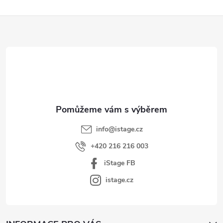
Z
á
p
a
t
í
info
@
istage.cz
+420 216 216 003
iStage FB
istage.cz