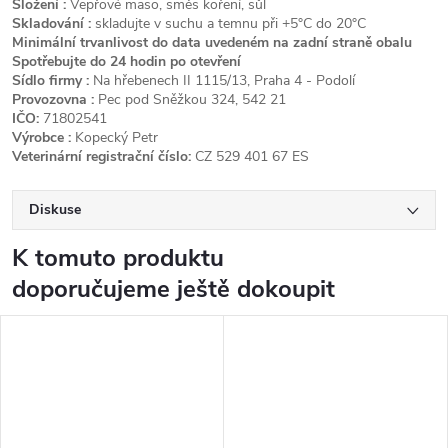
Složení :
Vepřové maso, směs koření, sůl
Skladování :
skladujte v suchu a temnu při +5
°C do 20°C
Minimální trvanlivost do data uvedeném na zadní straně obalu
Spotřebujte do 24 hodin po otevření
Sídlo firmy :
Na hřebenech II 1115/13, Praha 4 - Podolí
Provozovna :
Pec pod Sněžkou 324, 542 21
IČO:
71802541
Výrobce :
Kopecký Petr
Veterinární registrační číslo:
CZ 529 401 67 ES
Diskuse
K tomuto produktu
doporučujeme ještě dokoupit