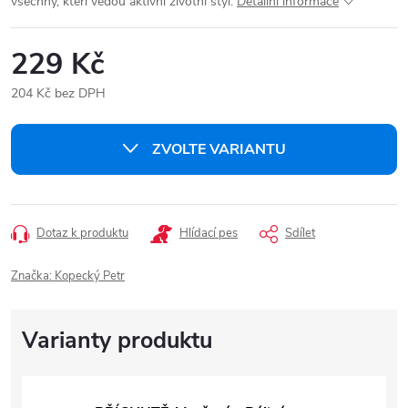
všechny, kteří vedou aktivní životní styl.
Detailní informace
229 Kč
204 Kč bez DPH
Měrná
cena:
ZVOLTE VARIANTU
Dotaz k produktu
Hlídací pes
Sdílet
Značka:
Kopecký Petr