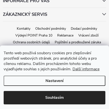
INFORMACE PRO VÁS
ZÁKAZNICKÝ SERVIS
Kontakty
Obchodní podmínky
Dodací podmínky
Výdejní POINT Praha 10
Reklamace
Vrácení zboží
Ochrana osobních údajů
Pojištění a prodloužené záruka
Tento web používá soubory cookies pro zlepšování
prostředí webových stránek, pro analytické účely a pro
Copyright 2026
iStage.cz
. Všechna práva vyhrazena.
Upravit nastavení
cílenou reklamu. Dalším procházením tohoto webu
cookies
vyjadřujete souhlas s jejich používáním.
Další informace
Vytvořil Shoptet
Nastavení
Souhlasím