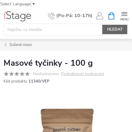
Select Language
▼
Přejít
NÁKUPNÍ
KOŠÍK
na
obsah
HLEDAT
Sušené maso
Masové tyčinky - 100 g
Podrobnosti hodnocení
Neohodnoceno
Kód produktu:
11340/VEP