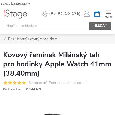
Select Language
▼
Přejít
NÁKUPNÍ
KOŠÍK
na
obsah
HLEDAT
Příslušenství k chytrým hodinkám
Kovový řemínek Milánský tah
pro hodinky Apple Watch 41mm
(38,40mm)
Podrobnosti hodnocení
3 hodnocení
Kód produktu:
3114/ERN