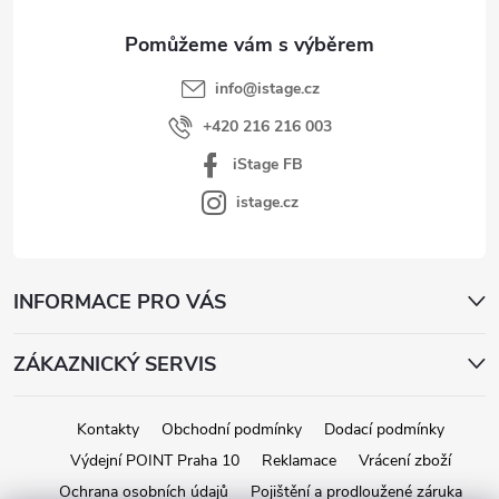
í
info
@
istage.cz
+420 216 216 003
iStage FB
istage.cz
INFORMACE PRO VÁS
ZÁKAZNICKÝ SERVIS
Kontakty
Obchodní podmínky
Dodací podmínky
Výdejní POINT Praha 10
Reklamace
Vrácení zboží
Ochrana osobních údajů
Pojištění a prodloužené záruka