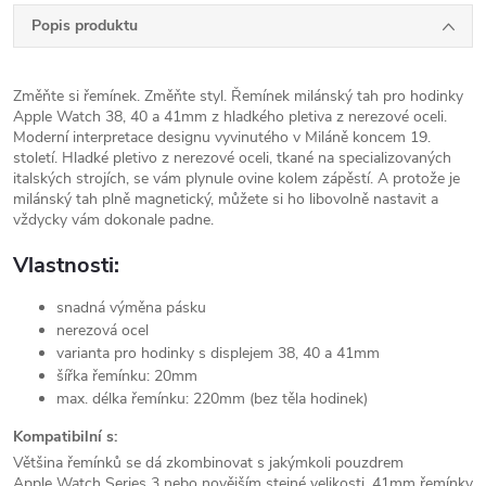
Popis produktu
Změňte si řemínek. Změňte styl. Řemínek milánský tah pro hodinky
Apple Watch 38, 40 a 41mm z hladkého pletiva z nerezové oceli.
Moderní interpretace designu vyvinutého v Miláně koncem 19.
století. Hladké pletivo z nerezové oceli, tkané na specializovaných
italských strojích, se vám plynule ovine kolem zápěstí. A protože je
milánský tah plně magnetický, můžete si ho libovolně nastavit a
vždycky vám dokonale padne.
Vlastnosti:
snadná výměna pásku
nerezová ocel
varianta pro hodinky s displejem 38, 40 a 41mm
šířka řemínku: 20mm
max. délka řemínku: 220mm (bez těla hodinek)
Kompatibilní s:
Většina řemínků se dá zkombinovat s jakýmkoli pouzdrem
Apple Watch Series 3 nebo novějším stejné velikosti. 41mm řemínky