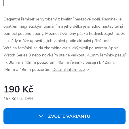
Elegantní řemínek je vyrobený z kvalitní nerezové oceli. Řemínek je
opatřen magnetickým upínáním a jeho délka je snadno nastavitelná
pomocí posunu spony. Možnost výměny pásku hodinek zajistí to, že
si každý může upravit jejich vzhled podle aktuální příležitosti.
Většina řemínků se dá zkombinovat s jakýmkoli pouzdrem Apple
Watch Series 3 nebo novějším stejné velikosti. 41mm řemínky pasují
i k 38mm a 40mm pouzdrům; 45mm řemínky pasují i k 42mm,
44mm a 49mm pouzdrům.
Detailní informace
190 Kč
157 Kč bez DPH
Měrná
cena:
ZVOLTE VARIANTU