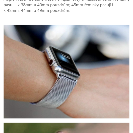
pasují i k 38mm a 40mm pouzdrům; 45mm řemínky pasují i
k 42mm, 44mm a 49mm pouzdrům.