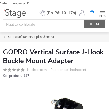
Select Language
▼
Přejít
NÁKUPNÍ
KOŠÍK
na
obsah
HLEDAT
Sportovní kamery a příslušenství
GOPRO Vertical Surface J-Hook
Buckle Mount Adapter
Podrobnosti hodnocení
Neohodnoceno
Kód produktu:
117