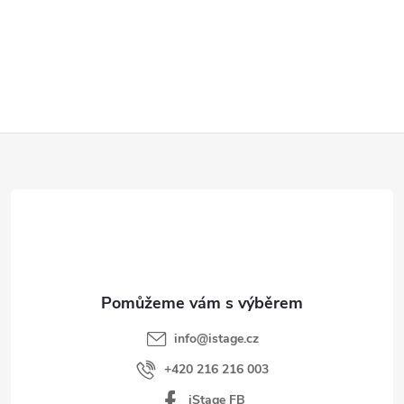
Z
á
p
a
t
í
info
@
istage.cz
+420 216 216 003
iStage FB