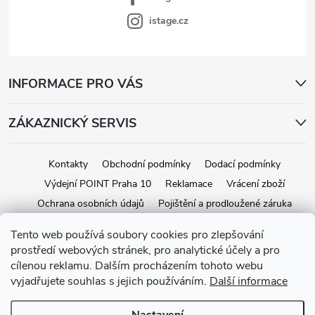
istage.cz
INFORMACE PRO VÁS
ZÁKAZNICKÝ SERVIS
Kontakty
Obchodní podmínky
Dodací podmínky
Výdejní POINT Praha 10
Reklamace
Vrácení zboží
Ochrana osobních údajů
Pojištění a prodloužené záruka
Tento web používá soubory cookies pro zlepšování
prostředí webových stránek, pro analytické účely a pro
Copyright 2026
iStage.cz
. Všechna práva vyhrazena.
Upravit nastavení
cílenou reklamu. Dalším procházením tohoto webu
cookies
vyjadřujete souhlas s jejich používáním.
Další informace
Vytvořil Shoptet