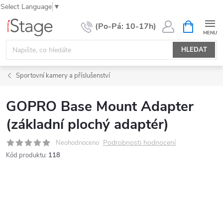
Select Language
▼
Přejít
NÁKUPNÍ
KOŠÍK
na
obsah
HLEDAT
Sportovní kamery a příslušenství
GOPRO Base Mount Adapter
(základní plochý adaptér)
Podrobnosti hodnocení
Neohodnoceno
Kód produktu:
118