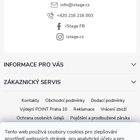
info
@
istage.cz
+420 216 216 003
iStage FB
istage.cz
INFORMACE PRO VÁS
ZÁKAZNICKÝ SERVIS
Kontakty
Obchodní podmínky
Dodací podmínky
Výdejní POINT Praha 10
Reklamace
Vrácení zboží
Ochrana osobních údajů
Pojištění a prodloužené záruka
Tento web používá soubory cookies pro zlepšování
prostředí webových stránek, pro analytické účely a pro