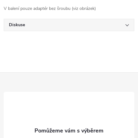
V balení pouze adaptér bez šroubu (viz obrázek)
Diskuse
Z
á
p
a
t
í