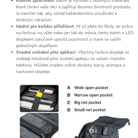
Kvalitní zpracování:
Batoh je vyroben z odolných materiálů,
které chrání vaše věci a zajišťují dlouhou životnost produktu.
Je navržen tak, aby odolal každodennímu používání a
drobným nárazům.
Ideální pro každou příležitost:
Ať už jdete do školy, do práce,
na festival, na výlet nebo jen tak do města, tento batoh s LED
displejem zaručeně upoutá pozornost a stane se vaším
jedinečným doplňkem.
Snadné ovládání přes aplikaci:
Všechny funkce displeje se
ovládají intuitivně přes mobilní aplikaci na vašem chytrém
telefonu. Můžete snadno měnit obrázky, barvy, animace a
nastavení displeje.