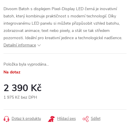
Divoom Batoh s displejem Pixel-Display LED černá je inovativní
batoh, který kombinuje praktičnost s moderní technologií. Díky
integrovanému LED panelu si můžete přizpůsobit vzhled batohu,
zobrazovat animace, text nebo pixely, a stát se tak středem
pozornosti. Ideální pro kreativní jedince a technologické nadšence.
Detailní informace
Položka byla vyprodána…
Na dotaz
2 390 Kč
1 975 Kč bez DPH
Měrná
cena:
Dotaz k produktu
Hlídací pes
Sdílet