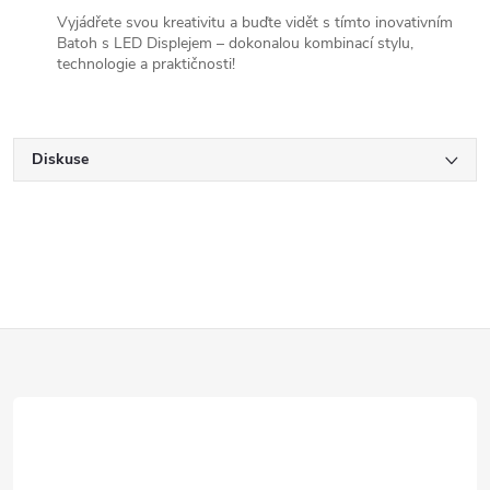
Vyjádřete svou kreativitu a buďte vidět s tímto inovativním
Batoh s LED Displejem – dokonalou kombinací stylu,
technologie a praktičnosti!
Diskuse
Z
á
p
a
t