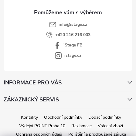
í
info
@
istage.cz
+420 216 216 003
iStage FB
istage.cz
INFORMACE PRO VÁS
ZÁKAZNICKÝ SERVIS
Kontakty
Obchodní podmínky
Dodací podmínky
Výdejní POINT Praha 10
Reklamace
Vrácení zboží
Ochrana osobních údajů
Pojištění a prodloužené záruka