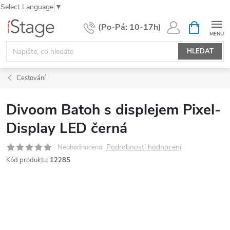
Select Language
▼
Přejít
NÁKUPNÍ
KOŠÍK
na
obsah
HLEDAT
Cestování
Divoom Batoh s displejem Pixel-
Display LED černá
Podrobnosti hodnocení
Neohodnoceno
Kód produktu:
12285