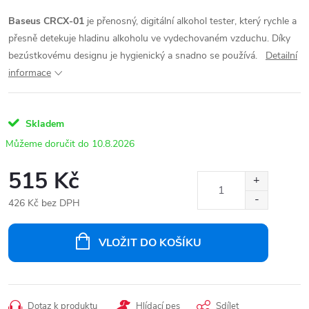
Baseus CRCX-01
je přenosný, digitální alkohol tester, který rychle a
přesně detekuje hladinu alkoholu ve vydechovaném vzduchu. Díky
bezústkovému designu je hygienický a snadno se používá.
Detailní
informace
Skladem
10.8.2026
515 Kč
426 Kč bez DPH
Měrná
cena:
VLOŽIT DO KOŠÍKU
Dotaz k produktu
Hlídací pes
Sdílet