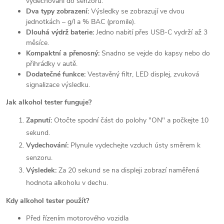
vydechování do senzoru.
Dva typy zobrazení:
Výsledky se zobrazují ve dvou
jednotkách – g/l a % BAC (promile).
Dlouhá výdrž baterie:
Jedno nabití přes USB-C vydrží až 3
měsíce.
Kompaktní a přenosný:
Snadno se vejde do kapsy nebo do
přihrádky v autě.
Dodatečné funkce:
Vestavěný filtr, LED displej, zvuková
signalizace výsledku.
Jak alkohol tester funguje?
Zapnutí:
Otočte spodní část do polohy "ON" a počkejte 10
sekund.
Vydechování:
Plynule vydechejte vzduch ústy směrem k
senzoru.
Výsledek:
Za 20 sekund se na displeji zobrazí naměřená
hodnota alkoholu v dechu.
Kdy alkohol tester použít?
Před řízením motorového vozidla