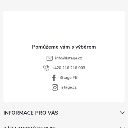
á
p
a
t
í
info
@
istage.cz
+420 216 216 003
iStage FB
istage.cz
INFORMACE PRO VÁS