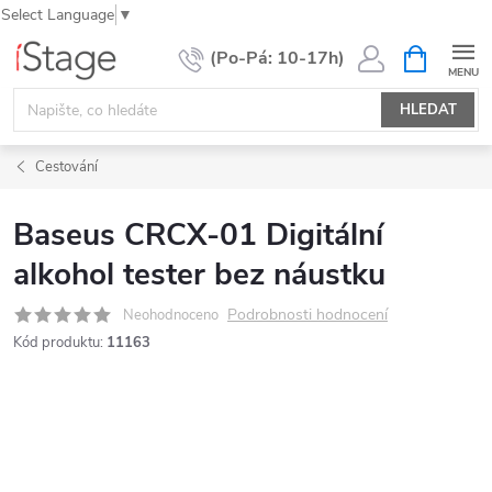
Select Language
▼
Přejít
NÁKUPNÍ
KOŠÍK
na
obsah
HLEDAT
Cestování
Baseus CRCX-01 Digitální
alkohol tester bez náustku
Podrobnosti hodnocení
Neohodnoceno
Kód produktu:
11163