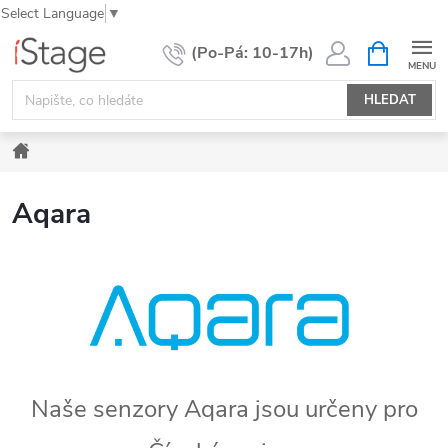
Select Language
▼
Přejít
NÁKUPNÍ
KOŠÍK
na
obsah
HLEDAT
Domů
Aqara
Naše senzory Aqara jsou určeny pro