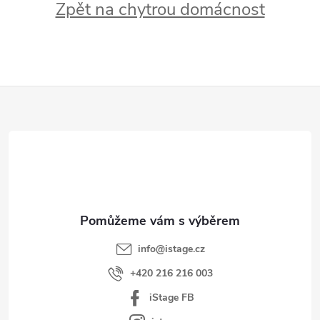
Zpět na chytrou domácnost
Z
á
p
a
t
í
info
@
istage.cz
+420 216 216 003
iStage FB