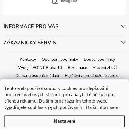
istage.cz
INFORMACE PRO VÁS
ZÁKAZNICKÝ SERVIS
Kontakty
Obchodní podmínky
Dodací podmínky
Výdejní POINT Praha 10
Reklamace
Vrácení zboží
Ochrana osobních údajů
Pojištění a prodloužené záruka
Tento web používá soubory cookies pro zlepšování
prostředí webových stránek, pro analytické účely a pro
Copyright 2026
iStage.cz
. Všechna práva vyhrazena.
Upravit nastavení
cílenou reklamu. Dalším procházením tohoto webu
cookies
vyjadřujete souhlas s jejich používáním.
Další informace
Vytvořil Shoptet
Nastavení