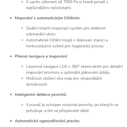
S sacím výkonem až 7000 Pa si hravě poradí s
nejrůznějšími nečistotami.
Mopování s automatickým čištěním:
Duální rotační mopovací systém pro efektivní
odstranění skvrn.
Automatické čištění mopů v dokovací stanici a
horkovzdušné sušení pro hygienický provoz.
Přesná navigace a mapování:
Laserová navigace LDS s 360° skenováním pro detailní
mapování prostoru a optimální plánování úklidu.
Možnost uložení více map pro vícepodlažní
domácnosti.
Inteligentní detekce povrchů:
Vysavač je schopen rozeznat povrchy, po kterých se
pohybuje, a tím se přizpůsobit úklid.
Automatické vyprazdňování prachu: