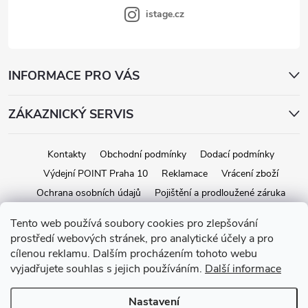
istage.cz
INFORMACE PRO VÁS
ZÁKAZNICKÝ SERVIS
Kontakty
Obchodní podmínky
Dodací podmínky
Výdejní POINT Praha 10
Reklamace
Vrácení zboží
Ochrana osobních údajů
Pojištění a prodloužené záruka
Tento web používá soubory cookies pro zlepšování
prostředí webových stránek, pro analytické účely a pro
Copyright 2026
iStage.cz
. Všechna práva vyhrazena.
Upravit nastavení
cílenou reklamu. Dalším procházením tohoto webu
cookies
vyjadřujete souhlas s jejich používáním.
Další informace
Vytvořil Shoptet
Nastavení