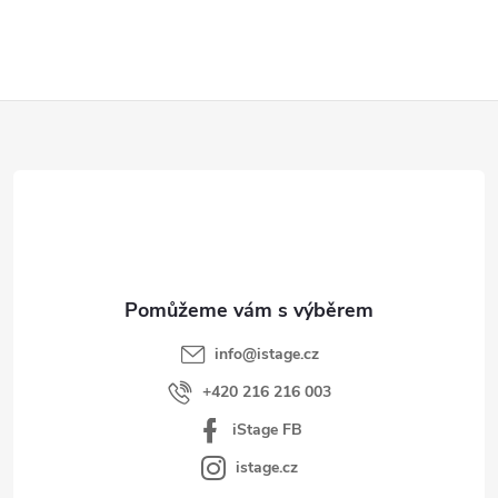
Z
á
p
a
t
í
info
@
istage.cz
+420 216 216 003
iStage FB
istage.cz