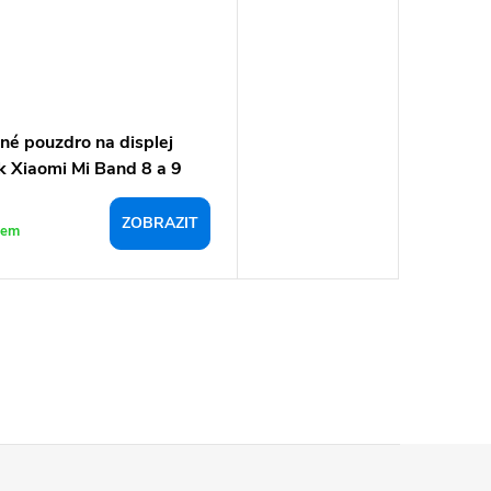
né pouzdro na displej
k Xiaomi Mi Band 8 a 9
ZOBRAZIT
dem