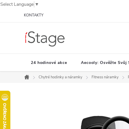
Select Language
▼
Přejít
KONTAKTY
na
obsah
24 hodinové akce
Aecooly: Osvěžte Svůj 
Chytré hodinky a náramky
Fitness náramky
Domů