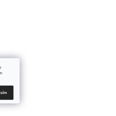
h
ím
asím