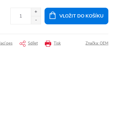
VLOŽIT DO KOŠÍKU
dací pes
Sdílet
Tisk
Značka:
OEM