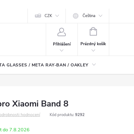
CZK
Čeština
NÁKUPNÍ
KOŠÍK
Prázdný košík
Přihlášení
TA GLASSES / META RAY-BAN / OAKLEY
Robotické
pro Xiaomi Band 8
odrobnosti hodnocení
Kód produktu:
9292
7.8.2026