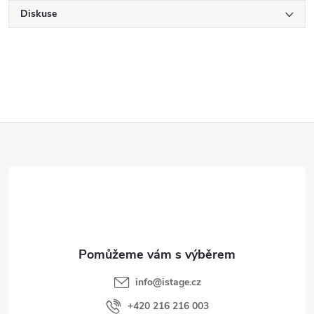
Diskuse
Z
á
p
a
t
í
info
@
istage.cz
+420 216 216 003