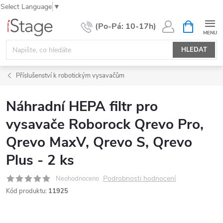
Select Language
▼
Přejít
NÁKUPNÍ
KOŠÍK
na
obsah
HLEDAT
Příslušenství k robotickým vysavačům
Náhradní HEPA filtr pro
vysavače Roborock Qrevo Pro,
Qrevo MaxV, Qrevo S, Qrevo
Plus - 2 ks
Podrobnosti hodnocení
Neohodnoceno
Kód produktu:
11925