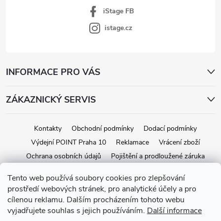
iStage FB
istage.cz
INFORMACE PRO VÁS
ZÁKAZNICKÝ SERVIS
Kontakty
Obchodní podmínky
Dodací podmínky
Výdejní POINT Praha 10
Reklamace
Vrácení zboží
Ochrana osobních údajů
Pojištění a prodloužené záruka
Tento web používá soubory cookies pro zlepšování
prostředí webových stránek, pro analytické účely a pro
Copyright 2026
iStage.cz
. Všechna práva vyhrazena.
Upravit nastavení
cílenou reklamu. Dalším procházením tohoto webu
cookies
vyjadřujete souhlas s jejich používáním.
Další informace