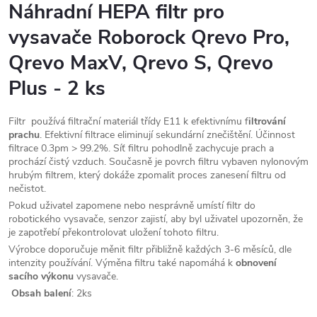
Náhradní HEPA filtr pro
vysavače Roborock Qrevo Pro,
Qrevo MaxV, Qrevo S, Qrevo
Plus - 2 ks
Filtr používá filtrační materiál třídy E11 k efektivnímu f
iltrování
prachu
. Efektivní filtrace eliminují sekundární znečištění. Účinnost
filtrace 0.3pm > 99.2%. Síť filtru pohodlně zachycuje prach a
prochází čistý vzduch. Současně je povrch filtru vybaven nylonovým
hrubým filtrem, který dokáže zpomalit proces zanesení filtru od
nečistot.
Pokud uživatel zapomene nebo nesprávně umístí filtr do
robotického vysavače, senzor zajistí, aby byl uživatel upozorněn, že
je zapotřebí překontrolovat uložení tohoto filtru.
Výrobce doporučuje měnit filtr přibližně každých 3-6 měsíců, dle
intenzity používání. Výměna filtru také napomáhá k
obnovení
sacího výkonu
vysavače.
Obsah balení
: 2ks