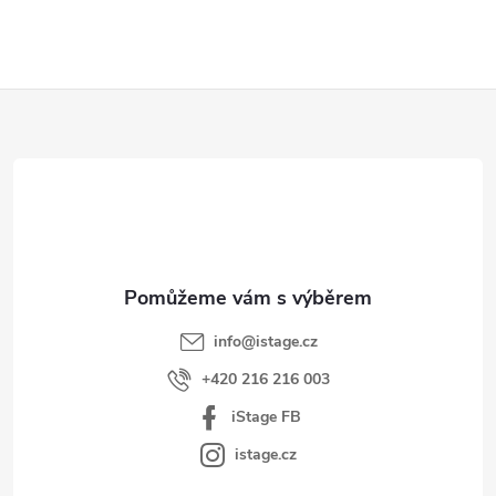
Z
á
p
a
t
í
info
@
istage.cz
+420 216 216 003
iStage FB
istage.cz