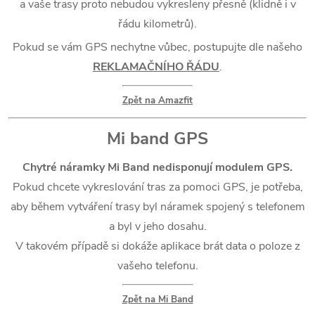
a vaše trasy proto nebudou vykresleny přesně (klidně i v
řádu kilometrů).
Pokud se vám GPS nechytne vůbec, postupujte dle našeho
REKLAMAČNÍHO ŘÁDU
.
Zpět na Amazfit
Mi band GPS
Chytré náramky Mi Band nedisponují modulem GPS.
Pokud chcete vykreslování tras za pomoci GPS, je potřeba,
aby během vytváření trasy byl náramek spojený s telefonem
a byl v jeho dosahu.
V takovém případě si dokáže aplikace brát data o poloze z
vašeho telefonu.
Zpět na Mi Band