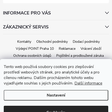
INFORMACE PRO VÁS
ZÁKAZNICKÝ SERVIS
Kontakty
Obchodní podmínky
Dodací podmínky
Výdejní POINT Praha 10
Reklamace
Vrácení zboží
Ochrana osobních údajů
Pojištění a prodloužené záruka
Tento web používá soubory cookies pro zlepšování
prostředí webových stránek, pro analytické účely a pro
Copyright 2026
iStage.cz
. Všechna práva vyhrazena.
Upravit nastavení
cílenou reklamu. Dalším procházením tohoto webu
cookies
vyjadřujete souhlas s jejich používáním.
Další informace
Vytvořil Shoptet
Nastavení