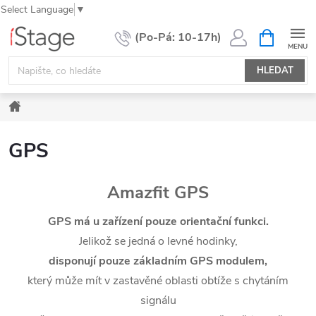
Select Language
▼
Přejít
NÁKUPNÍ
KOŠÍK
na
obsah
HLEDAT
Domů
GPS
Amazfit GPS
GPS má u zařízení pouze orientační funkci.
Jelikož se jedná o levné hodinky,
disponují pouze základním GPS modulem,
který může mít v zastavěné oblasti obtíže s chytáním
signálu