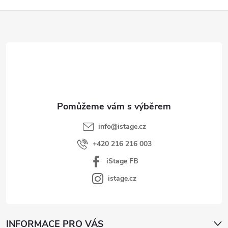
Z
á
p
a
t
í
info
@
istage.cz
+420 216 216 003
iStage FB
istage.cz
INFORMACE PRO VÁS