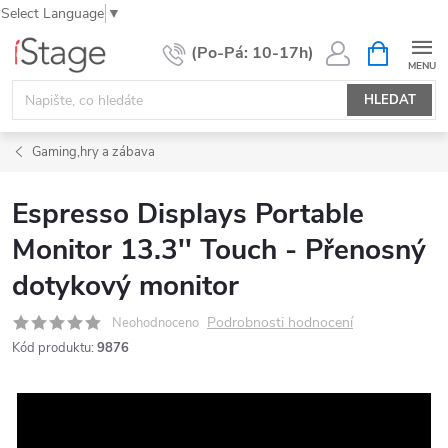
Select Language
▼
Přejít
NÁKUPNÍ
KOŠÍK
na
obsah
HLEDAT
Gaming,hry a zábava
Espresso Displays Portable
Monitor 13.3'' Touch - Přenosný
dotykový monitor
Podrobnosti hodnocení
Neohodnoceno
Kód produktu:
9876