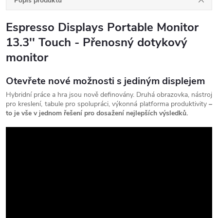
Popis produktu
Espresso Displays Portable Monitor
13.3'' Touch - Přenosný dotykový
monitor
Otevřete nové možnosti s jediným displejem
Hybridní práce a hra jsou nově definovány. Druhá obrazovka, nástroj
pro kreslení, tabule pro spolupráci, výkonná platforma produktivity
–
to je vše v jednom řešení pro dosažení nejlepších výsledků.