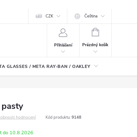
CZK
Čeština
NÁKUPNÍ
KOŠÍK
Prázdný košík
Přihlášení
TA GLASSES / META RAY-BAN / OAKLEY
Robotické
 pasty
obnosti hodnocení
Kód produktu:
9148
10.8.2026