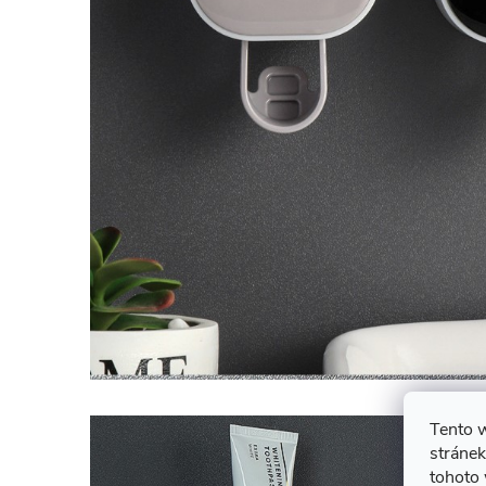
Tento 
stránek
tohoto 