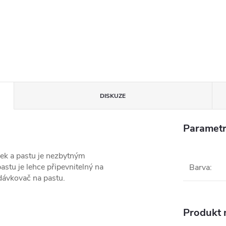
DISKUZE
Parametr
ek a pastu je nezbytným
stu je lehce připevnitelný na
Barva
:
 dávkovač na pastu.
Produkt n