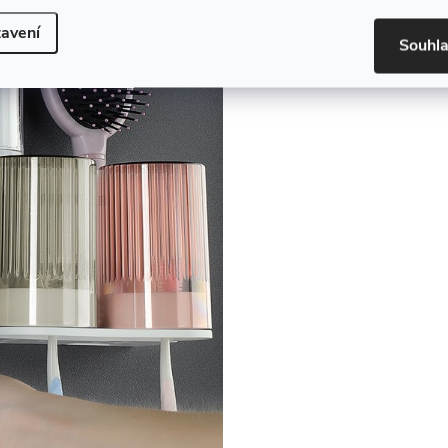
avení
Souhl