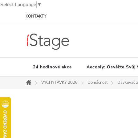
Select Language
▼
Přejít
KONTAKTY
na
obsah
24 hodinové akce
Aecooly: Osvěžte Svůj 
VYCHYTÁVKY 2026
Domácnost
Dávkovač z
Domů