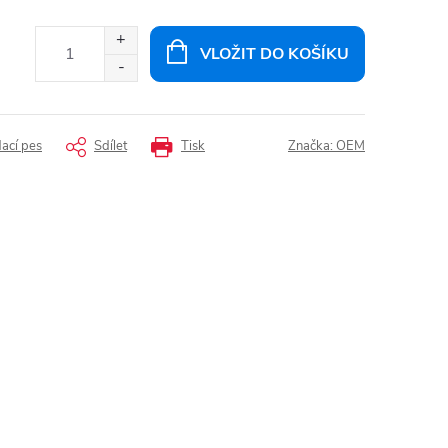
VLOŽIT DO KOŠÍKU
dací pes
Sdílet
Tisk
Značka:
OEM