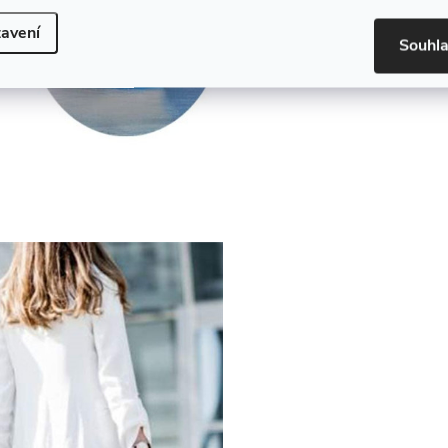
avení
Souhl