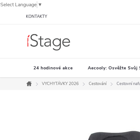
Select Language
▼
Přejít
KONTAKTY
na
obsah
24 hodinové akce
Aecooly: Osvěžte Svůj 
VYCHYTÁVKY 2026
Cestování
Cestovní naf
Domů