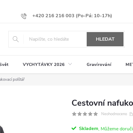
+420 216 216 003
HLEDAT
Svět
VYCHYTÁVKY 2026
Gravírování
ME
ukovací polštář
Cestovní nafuko
P
Neohodnoceno
Skladem