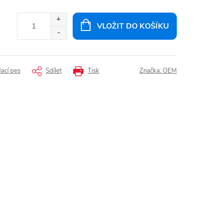
VLOŽIT DO KOŠÍKU
dací pes
Sdílet
Tisk
Značka:
OEM