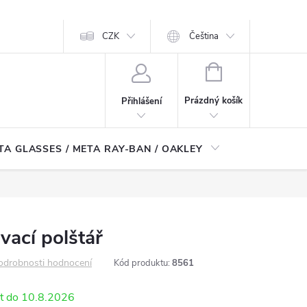
CZK
Čeština
NÁKUPNÍ
KOŠÍK
Prázdný košík
Přihlášení
TA GLASSES / META RAY-BAN / OAKLEY
Robotické
vací polštář
odrobnosti hodnocení
Kód produktu:
8561
10.8.2026